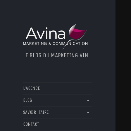
LE BLOG DU MARKETING VIN
L’AGENCE
ouvrir
BLOG
le
ouvrir
sous-
SAVOIR-FAIRE
le
menu
sous-
CONTACT
menu