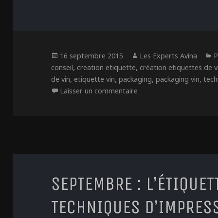
Publié
Auteur
C
16 septembre 2015
Les Experts Avina
P
le
,
,
conseil
creation etiquette
création etiquettes de v
,
,
,
,
de vin
etiquette vin
packaging
packaging vin
tech
sur L’étiquette : Le choi
Laisser un commentaire
SEPTEMBRE : L’ÉTIQUET
TECHNIQUES D’IMPRES