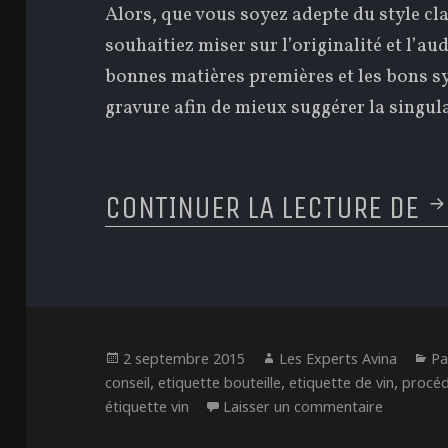
Alors, que vous soyez adepte du style cl
souhaitiez miser sur l’originalité et l’au
bonnes matières premières et les bons s
gravure afin de mieux suggérer la singula
CONTINUER LA LECTURE DE
S
Publié
Auteur
Ca
2 septembre 2015
Les Experts Avina
Pa
le
,
,
,
conseil
etiquette bouteille
etiquette de vin
procéd
sur Septe
étiquette vin
Laisser un commentaire