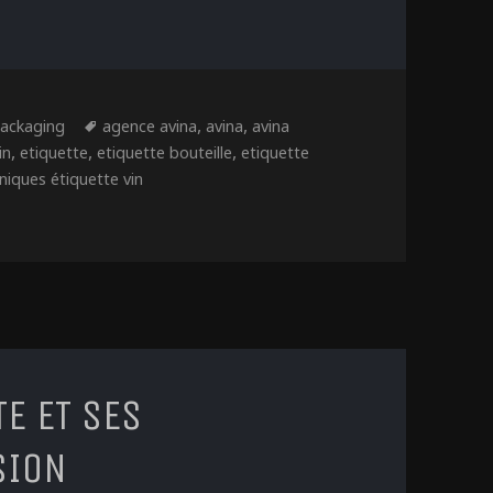
atégories
Étiquettes
,
,
ackaging
agence avina
avina
avina
,
,
,
in
etiquette
etiquette bouteille
etiquette
niques étiquette vin
x de la dorure et du papier
TE ET SES
SION