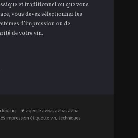
assique et traditionnel ou que vous
dace, vous devez sélectionner les
ystèmes d’impression ou de
rité de votre vin.
EPTEMBRE : L’ÉTIQUETTE ET SES TEC
tégories
Étiquettes
,
,
ckaging
agence avina
avina
avina
,
és impression étiquette vin
techniques
mbre : L’étiquette et ses techniques d’impression