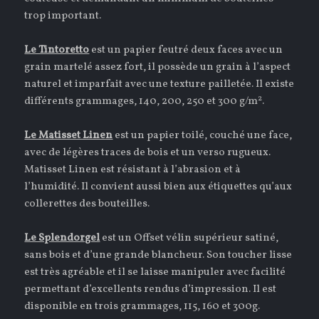
trop important.
Le Tintoretto
est un papier feutré deux faces avec un
grain martelé assez fort, il possède un grain à l’aspect
naturel et imparfait avec une texture pailletée. Il existe
2
différents grammages, 140, 200, 250 et 300 g/m
.
Le Matisset Linen
est un papier toilé, couché une face,
avec de légères traces de bois et un verso rugueux.
Matisset Linen est résistant à l’abrasion et à
l’humidité. Il convient aussi bien aux étiquettes qu’aux
collerettes des bouteilles. ­­­
Le Splendorgel
est un Offset vélin supérieur satiné,
sans bois et d’une grande blancheur. Son toucher lisse
est très agréable et il se laisse manipuler avec facilité
permettant d’excellents rendus d’impression. Il est
disponible en trois grammages, 115, 160 et 300g.