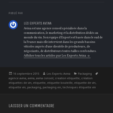
PUBLIÉ PAR
LES EXPERTS AVINA
Avina est une agence conseil spécialisée dans la
communication, le marketing et la distribution dédiés au
monde du vin. Son équipe d'Expert est basée dans le sud de
la France mais elle intervient dans les grands bassins
viticoles auprès d'une clientèle de producteurs, de
négociants, de distributeurs toutes tailles confondues.
Afficher tous les articles par Les Experts Avina
Publié
Auteur
Catégories
Étiquette
16 septembre 2015
Les Experts Avina
Packaging
le
,
,
,
,
agence avina
avina
avina conseil
creation etiquette
création
,
,
,
,
etiquettes de vin
etiquette
etiquette bouteille
etiquette de vin
,
,
,
etiquette vin
packaging
packaging vin
techniques étiquette vin
LAISSER UN COMMENTAIRE