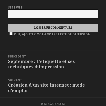
SITE WEB
OUI, AJOUTEZ MOI À VOTRE LISTE DE DIFFUSION.
NAVIGATION
PRÉCÉDENT
DE
Septembre : L’étiquette et ses
Article
L'ARTICLE
techniques d’impression
précédent :
SUIVANT
Création d’un site internet : mode
Article
d’emploi
suivant :
ZONES GÉOGRAPHIQUES