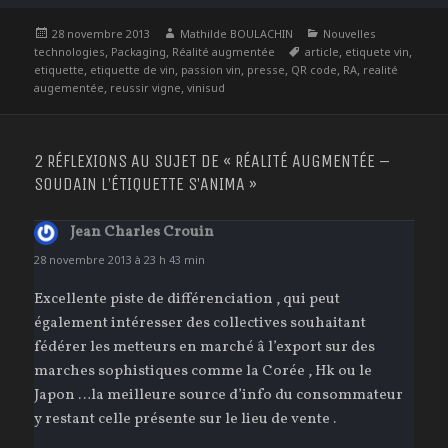
Publié
Auteur
Catégories
28 novembre 2013
Mathilde BOULACHIN
Nouvelles
le
,
,
Étiquettes
,
,
technologies
Packaging
Réalité augmentée
article
etiquete vin
,
,
,
,
,
,
etiquette
etiquette de vin
passion vin
presse
QR code
RA
realité
,
,
augementée
reussir vigne
vinisud
2 RÉFLEXIONS AU SUJET DE « RÉALITÉ AUGMENTÉE –
SOUDAIN L’ÉTIQUETTE S’ANIMA »
Jean Charles Crouin
dit :
28 novembre 2013 à 23 h 43 min
Excellente piste de différenciation , qui peut
également intéresser des collectives souhaitant
fédérer les metteurs en marché â l’export sur des
marches sophistiques comme la Corée , Hk ou le
Japon …la meilleure source d’info du consommateur
y restant celle présente sur le lieu de vente .