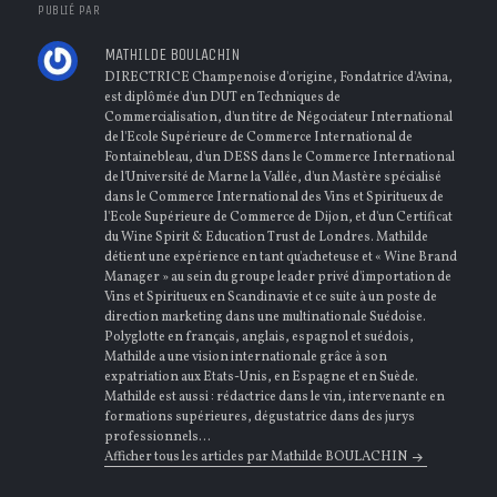
PUBLIÉ PAR
MATHILDE BOULACHIN
DIRECTRICE Champenoise d'origine, Fondatrice d'Avina,
est diplômée d'un DUT en Techniques de
Commercialisation, d'un titre de Négociateur International
de l'Ecole Supérieure de Commerce International de
Fontainebleau, d'un DESS dans le Commerce International
de l'Université de Marne la Vallée, d'un Mastère spécialisé
dans le Commerce International des Vins et Spiritueux de
l'Ecole Supérieure de Commerce de Dijon, et d'un Certificat
du Wine Spirit & Education Trust de Londres. Mathilde
détient une expérience en tant qu'acheteuse et « Wine Brand
Manager » au sein du groupe leader privé d'importation de
Vins et Spiritueux en Scandinavie et ce suite à un poste de
direction marketing dans une multinationale Suédoise.
Polyglotte en français, anglais, espagnol et suédois,
Mathilde a une vision internationale grâce à son
expatriation aux Etats-Unis, en Espagne et en Suède.
Mathilde est aussi : rédactrice dans le vin, intervenante en
formations supérieures, dégustatrice dans des jurys
professionnels...
Afficher tous les articles par Mathilde BOULACHIN