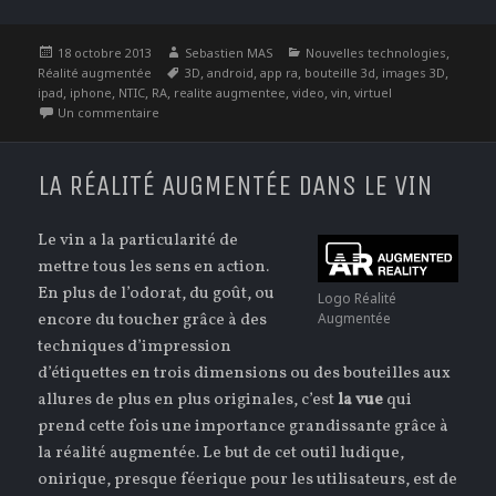
Publié
Auteur
Catégories
,
18 octobre 2013
Sebastien MAS
Nouvelles technologies
le
Étiquettes
,
,
,
,
,
Réalité augmentée
3D
android
app ra
bouteille 3d
images 3D
,
,
,
,
,
,
,
ipad
iphone
NTIC
RA
realite augmentee
video
vin
virtuel
sur La réalité augmentée : la vraie !
Un commentaire
LA RÉALITÉ AUGMENTÉE DANS LE VIN
Le vin a la particularité de
mettre tous les sens en action.
En plus de l’odorat, du goût, ou
Logo Réalité
encore du toucher grâce à des
Augmentée
techniques d’impression
d’étiquettes en trois dimensions ou des bouteilles aux
allures de plus en plus originales, c’est
la vue
qui
prend cette fois une importance grandissante grâce à
la réalité augmentée. Le but de cet outil ludique,
onirique, presque féerique pour les utilisateurs, est de