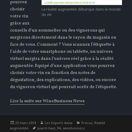
pourrez
choisir
La réalité augmentée débarque dans le monde
du vin
votre vin
grâce aux
conseils d’un sommelier ou des vignerons qui
surgirons directement dans le rayon du magasin en
face de vous. Comment ? Vous scannez l’étiquette à
l’aide de votre smartphone ou tablette, un univers
virtuel surgira dans l’univers réel grâce à la réalité
augmentée. Equipé d’une application vous pourrez
choisir votre vin en fonction des notes de
dégustation, des explications, des vidéos, ou encore
du vigneron virtuel qui pourrait sortir de l’étiquette.
Lire la suite sur WineBusiness News
Publié
Auteur
Catégories
,
25 mars 2014
Les Experts Avina
Presse
Réalité
le
Étiquettes
,
,
augmentée
puech haut
RA
winebusiness