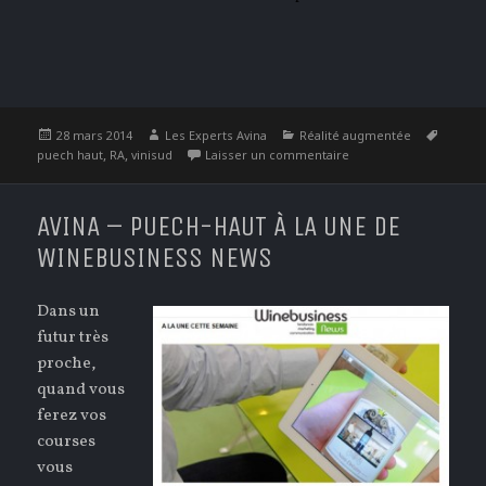
Publié
Auteur
Catégories
Étique
28 mars 2014
Les Experts Avina
Réalité augmentée
le
,
,
sur Démonstration réa
puech haut
RA
vinisud
Laisser un commentaire
AVINA – PUECH-HAUT À LA UNE DE
WINEBUSINESS NEWS
Dans un
futur très
proche,
quand vous
ferez vos
courses
vous