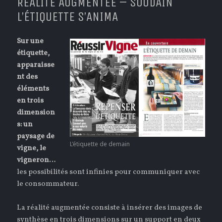
RÉALITÉ AUGMENTÉE – SOUDAIN
L’ÉTIQUETTE S’ANIMA
Sur une
étiquette,
apparaisse
nt des
éléments
en trois
dimension
s: un
paysage de
L’étiquette de demain
vigne, le
vigneron…
les possibilités sont infinies pour communiquer avec
le consommateur.
La réalité augmentée consiste à insérer des images de
synthèse en trois dimensions sur un support en deux