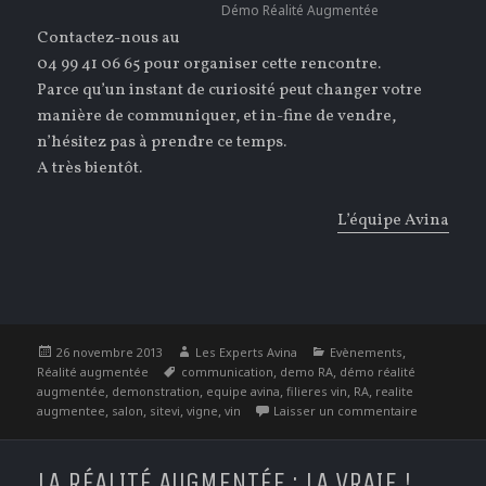
Démo Réalité Augmentée
Contactez-nous au
04 99 41 06 65 pour organiser cette rencontre.
Parce qu’un instant de curiosité peut changer votre
manière de communiquer, et in-fine de vendre,
n’hésitez pas à prendre ce temps.
A très bientôt.
L’équipe Avina
Publié
Auteur
Catégories
,
26 novembre 2013
Les Experts Avina
Evènements
le
Étiquettes
,
,
Réalité augmentée
communication
demo RA
démo réalité
,
,
,
,
,
augmentée
demonstration
equipe avina
filieres vin
RA
realite
,
,
,
,
sur Retrouv
augmentee
salon
sitevi
vigne
vin
Laisser un commentaire
LA RÉALITÉ AUGMENTÉE : LA VRAIE !