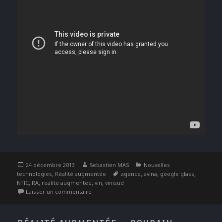
Publié
Auteur
Catégories
24 décembre 2013
Sebastien MAS
Nouvelles
le
,
Étiquettes
,
,
,
technologies
Réalité augmentée
agence
avina
google glass
,
,
,
,
NTIC
RA
realite augmentee
vin
vinisud
sur 2014, l’année des Google Glass
Laisser un commentaire