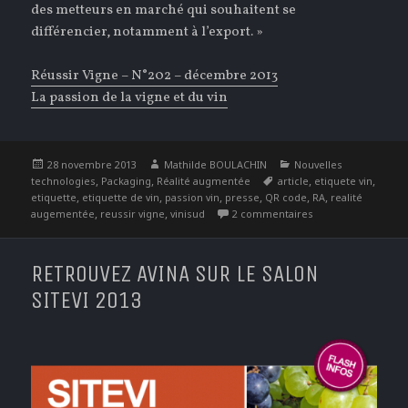
des metteurs en marché qui souhaitent se
différencier, notamment à l’export. »
Réussir Vigne – N°202 – décembre 2013
La passion de la vigne et du vin
Publié
Auteur
Catégories
28 novembre 2013
Mathilde BOULACHIN
Nouvelles
le
,
,
Étiquettes
,
,
technologies
Packaging
Réalité augmentée
article
etiquete vin
,
,
,
,
,
,
etiquette
etiquette de vin
passion vin
presse
QR code
RA
realité
,
,
sur Réalité augmen
augementée
reussir vigne
vinisud
2 commentaires
RETROUVEZ AVINA SUR LE SALON
SITEVI 2013