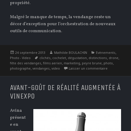
propriété.
Malgré le manque de temps, la vendange reste un
décor d’exception pour l’orchestration de nouveaux
outils de communication.
Publié
Auteur
Catégories
,
24 septembre 2013
Mathilde BOULACHIN
Evènements
le
Étiquettes
,
,
,
,
,
Photo - Video
clichés
cochelet
dégustation
distinctions
drone
,
,
,
,
,
fête des vendanges
films aerien
marketing
peyre brune
photo
,
,
sur Les venda
photographe
vendanges
video
Laisser un commentaire
AVANT-GOÛT DE RÉALITÉ AUGMENTÉE À
VINEXPO
Avina
présent
e en