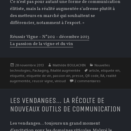
Ce n’est pas pour autant une forme de communication
élitiste, mais la réalité augmentée s’adresse plutôt à
des metteurs en marché qui souhaitent se
différencier, notamment à l’export. »
Réussir Vigne – N°202 – décembre 2013
La passion de la vigne et du vin
Publié
Auteur
Catégories
28 novembre 2013
Mathilde BOULACHIN
Nouvelles
le
,
,
Étiquettes
,
,
technologies
Packaging
Réalité augmentée
article
etiquete vin
,
,
,
,
,
,
etiquette
etiquette de vin
passion vin
presse
QR code
RA
realité
,
,
sur Réalité augmen
augementée
reussir vigne
vinisud
2 commentaires
LES VENDANGES… LA RÉCOLTE DE
NOUVEAUX OUTILS DE COMMUNICATION
Les vendanges… toujours un grand moment
d’excitation pour les domaines viticoles. Malgré le