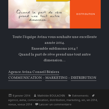
Toute l’équipe Avina vous souhaite une excellente
année 2014.
Ensemble sublimons 2014 !
Quand la part de rêve prend une tout autre
dimension…
Agence Avina Conseil Béziers
COMMUNICATION
–
MARKETING
–
DISTRIBUTION
Publié
Auteur
Catégories
Étiquette
8 janvier 2014
Mathilde BOULACHIN
Evènements
le
,
,
,
,
,
,
,
agence
avina
communication
distribution
marketing
vin
vin 2014
,
sur En 2014, sublimons votr
voeux
voeux 2014
Laisser un commentaire