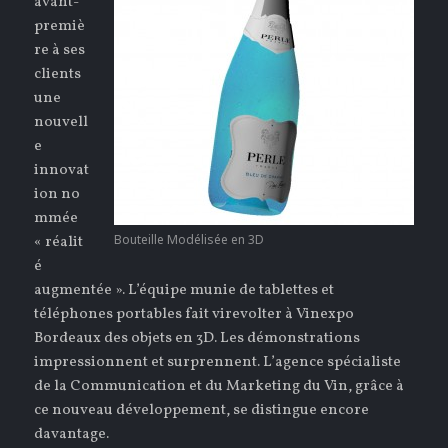
avant-
premiè
re à ses
clients
une
nouvell
e
innovat
ion no
mmée
Bouteille Modélisée en 3D
« réalit
é
augmentée ». L’équipe munie de tablettes et
téléphones portables fait virevolter à Vinexpo
Bordeaux des objets en 3D. Les démonstrations
impressionnent et surprennent. L’agence spécialiste
de la Communication et du Marketing du Vin, grâce à
ce nouveau développement, se distingue encore
davantage.