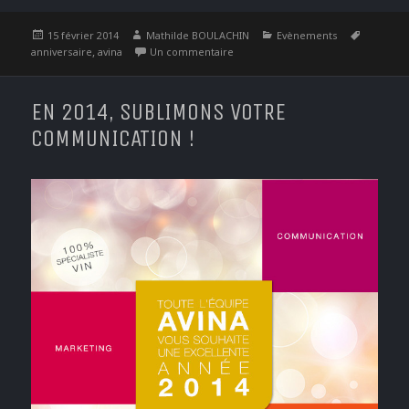
Publié
Auteur
Catégories
Étiquett
15 février 2014
Mathilde BOULACHIN
Evènements
le
,
sur Vous avez un nouveau messag
anniversaire
avina
Un commentaire
EN 2014, SUBLIMONS VOTRE
COMMUNICATION !