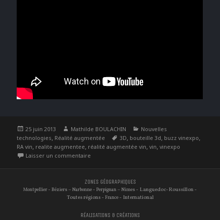
Publié
Auteur
Catégories
25 juin 2013
Mathilde BOULACHIN
Nouvelles
le
,
Étiquettes
,
,
,
technologies
Réalité augmentée
3D
bouteille 3d
buzz vinexpo
,
,
,
,
RA vin
realite augmentee
réalité augmentée vin
vin
vinexpo
sur Avant-goût de Réalité Augmentée à Vinexpo
Laisser un commentaire
ZONES GÉOGRAPHIQUES
-
–
-
–
- Languedoc-Roussillon -
Montpellier
Béziers
Narbonne
Perpignan
Nimes
Toutes régions -
- International
France
RÉALISATIONS & CRÉATIONS