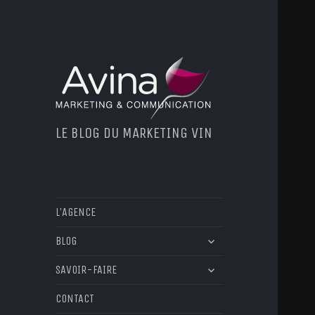
LE BLOG DU MARKETING VIN
L’AGENCE
ouvrir
BLOG
le
ouvrir
sous-
SAVOIR-FAIRE
le
menu
sous-
CONTACT
menu