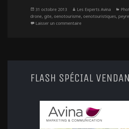
Publié
Auteur
Cat
31 octobre 2013
Les Experts Avina
Phot
le
,
,
,
,
drone
gite
oenotourisme
oenotouristiques
peyr
sur L’activité oenotouris
Laisser un commentaire
FLASH SPÉCIAL VENDA