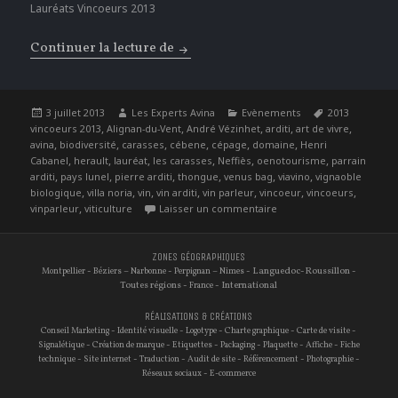
Lauréats Vincoeurs 2013
Continuer la lecture de
Rendre hommage à la Viticulture Hér
Publié
Auteur
Catégories
Étiquettes
3 juillet 2013
Les Experts Avina
Evènements
2013
le
,
,
,
,
,
vincoeurs 2013
Alignan-du-Vent
André Vézinhet
arditi
art de vivre
,
,
,
,
,
,
avina
biodiversité
carasses
cébene
cépage
domaine
Henri
,
,
,
,
,
,
Cabanel
herault
lauréat
les carasses
Neffiès
oenotourisme
parrain
,
,
,
,
,
,
arditi
pays lunel
pierre arditi
thongue
venus bag
viavino
vignaoble
,
,
,
,
,
,
,
biologique
villa noria
vin
vin arditi
vin parleur
vincoeur
vincoeurs
,
sur Rendre hommage à la 
vinparleur
viticulture
Laisser un commentaire
ZONES GÉOGRAPHIQUES
-
–
-
–
- Languedoc-Roussillon -
Montpellier
Béziers
Narbonne
Perpignan
Nimes
Toutes régions -
- International
France
RÉALISATIONS & CRÉATIONS
-
-
-
-
-
Conseil Marketing
Identité visuelle
Logotype
Charte graphique
Carte de visite
-
-
-
-
-
-
Signalétique
Création de marque
Etiquettes
Packaging
Plaquette
Affiche
Fiche
-
-
-
-
-
-
technique
Site internet
Traduction
Audit de site
Référencement
Photographie
-
Réseaux sociaux
E-commerce