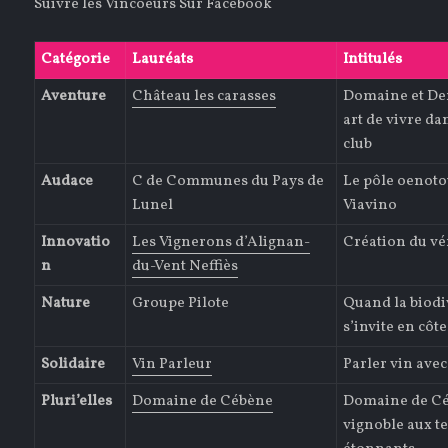
Suivre les Vincoeurs Sur Facebook
Catégorie
Lauréats
Intitulés
Aventure
Château les carasses
Domaine et De
art de vivre dan
club
Audace
C de Communes du Pays de
Le pôle oenoto
Lunel
Viavino
Innovatio
Les Vignerons d’Alignan-
Création du vé
n
du-Vent Neffiès
Nature
Groupe Pilote
Quand la biodi
s’invite en cô
Solidaire
Vin Parleur
Parler vin avec
Pluri’elles
Domaine de Cébène
Domaine de Cé
vignoble aux t