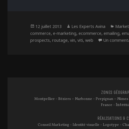
Publié
Auteur
Catég
12 juillet 2013
Les Experts Avina
Market
le
,
,
,
,
commerce
e-marketing
ecommerce
emailing
ema
,
,
,
,
prospects
routage
vin
viti
web
Un commenta
ZONES GÉOGRAP
-
–
-
–
Montpellier
Béziers
Narbonne
Perpignan
Nimes
- Intern
France
RÉALISATIONS & 
-
-
-
Conseil Marketing
Identité visuelle
Logotype
Cha