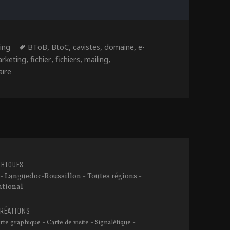
ories
Étiquettes
,
,
,
,
ing
BToB
BtoC
cavistes
domaine
e-
,
,
,
,
rketing
fichier
fichiers
mailing
sur Le e-Marketing au service du vin
ire
HIQUES
- Languedoc-Roussillon - Toutes régions -
ational
CRÉATIONS
-
-
-
rte graphique
Carte de visite
Signalétique