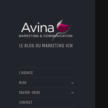
LE BLOG DU MARKETING VIN
L’AGENCE
ouvrir
BLOG
le
ouvrir
sous-
SAVOIR-FAIRE
le
menu
sous-
CONTACT
menu