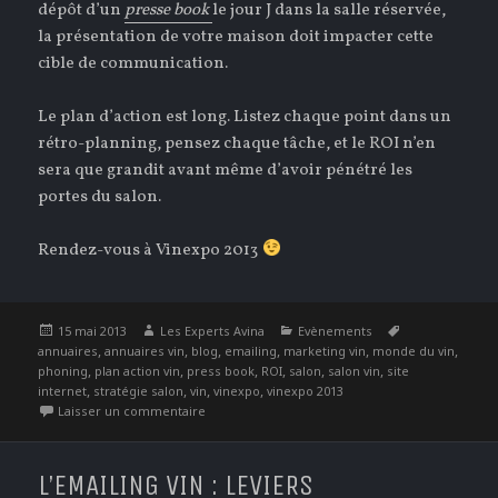
dépôt d’un
presse book
le jour J dans la salle réservée,
la présentation de votre maison doit impacter cette
cible de communication.
Le plan d’action est long. Listez chaque point dans un
rétro-planning, pensez chaque tâche, et le ROI n’en
sera que grandit avant même d’avoir pénétré les
portes du salon.
Rendez-vous à Vinexpo 2013
Publié
Auteur
Catégories
Étiquettes
15 mai 2013
Les Experts Avina
Evènements
le
,
,
,
,
,
,
annuaires
annuaires vin
blog
emailing
marketing vin
monde du vin
,
,
,
,
,
,
phoning
plan action vin
press book
ROI
salon
salon vin
site
,
,
,
,
internet
stratégie salon
vin
vinexpo
vinexpo 2013
sur Optimiser sa présence sur un Salon tel que
Laisser un commentaire
L’EMAILING VIN : LEVIERS