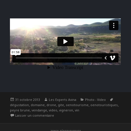
Publié
Auteur
Catégories
Étiquette
31 octobre 2013
Les Experts Avina
Photo - Video
le
,
,
,
,
,
,
dégustation
domaine
drone
gite
oenotourisme
oenotouristiques
,
,
,
,
peyre brune
vendange
video
vigneron
vin
sur L’activité oenotouristique sublimée en vidéo
Laisser un commentaire