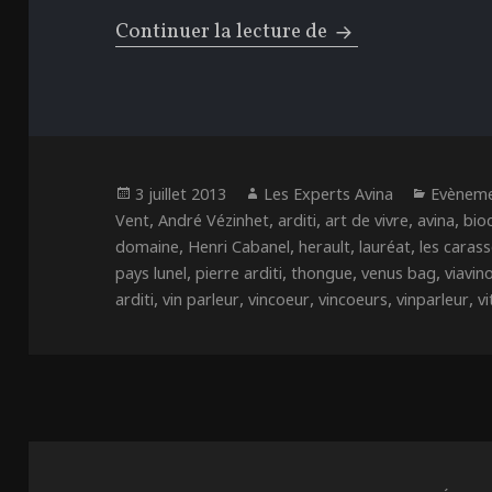
Continuer la lecture de
Rendre hommage à
Publié
Auteur
Catégo
3 juillet 2013
Les Experts Avina
Evènem
le
,
,
,
,
,
Vent
André Vézinhet
arditi
art de vivre
avina
bio
,
,
,
,
domaine
Henri Cabanel
herault
lauréat
les caras
,
,
,
,
pays lunel
pierre arditi
thongue
venus bag
viavin
,
,
,
,
,
arditi
vin parleur
vincoeur
vincoeurs
vinparleur
vi