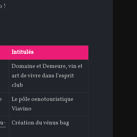
o !
Intitulés
Domaine et Demeure, vin et
art de vivre dans l’esprit
club
e
Le pôle oenotouristique
Viavino
du-
Création du vénus bag