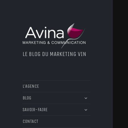
LE BLOG DU MARKETING VIN
L’AGENCE
ouvrir
BLOG
le
ouvrir
sous-
SAVOIR-FAIRE
le
menu
sous-
CONTACT
menu