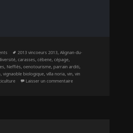
 la Viticulture Héraultaise : Vincoeurs 2013 – Lauré
ries
Étiquettes
,
ents
2013 vincoeurs 2013
Alignan-du-
,
,
,
,
diversité
carasses
cébene
cépage
,
,
,
,
ses
Neffiès
oenotourisme
parrain arditi
,
,
,
,
o
vignaoble biologique
villa noria
vin
vin
sur Rendre hommage à la Vitic
ticulture
Laisser un commentaire