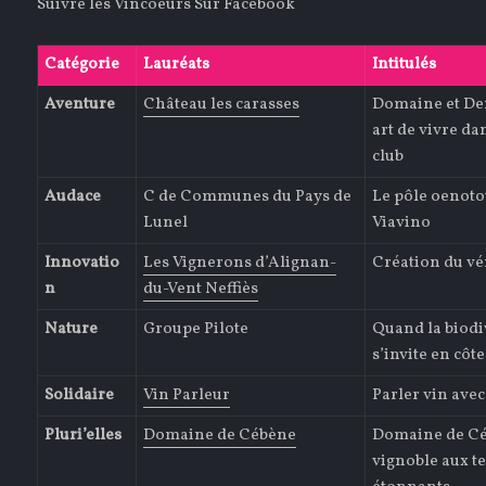
Suivre les Vincoeurs Sur Facebook
Catégorie
Lauréats
Intitulés
Aventure
Château les carasses
Domaine et De
art de vivre dan
club
Audace
C de Communes du Pays de
Le pôle oenoto
Lunel
Viavino
Innovatio
Les Vignerons d’Alignan-
Création du vé
n
du-Vent Neffiès
Nature
Groupe Pilote
Quand la biodi
s’invite en cô
Solidaire
Vin Parleur
Parler vin avec
Pluri’elles
Domaine de Cébène
Domaine de Cé
vignoble aux t