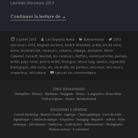
Lauréats Vincoeurs 2013
Continuer la lecture de
Rendre hommage à la Viticulture Hér
Publié
Auteur
Catégories
Étiquettes
3 juillet 2013
Les Experts Avina
Evènements
2013
le
,
,
,
,
,
vincoeurs 2013
Alignan-du-Vent
André Vézinhet
arditi
art de vivre
,
,
,
,
,
,
avina
biodiversité
carasses
cébene
cépage
domaine
Henri
,
,
,
,
,
,
Cabanel
herault
lauréat
les carasses
Neffiès
oenotourisme
parrain
,
,
,
,
,
,
arditi
pays lunel
pierre arditi
thongue
venus bag
viavino
vignaoble
,
,
,
,
,
,
,
biologique
villa noria
vin
vin arditi
vin parleur
vincoeur
vincoeurs
,
sur Rendre hommage à la 
vinparleur
viticulture
Laisser un commentaire
ZONES GÉOGRAPHIQUES
-
–
-
–
- Languedoc-Roussillon -
Montpellier
Béziers
Narbonne
Perpignan
Nimes
Toutes régions -
- International
France
RÉALISATIONS & CRÉATIONS
-
-
-
-
-
Conseil Marketing
Identité visuelle
Logotype
Charte graphique
Carte de visite
-
-
-
-
-
-
Signalétique
Création de marque
Etiquettes
Packaging
Plaquette
Affiche
Fiche
-
-
-
-
-
-
technique
Site internet
Traduction
Audit de site
Référencement
Photographie
-
Réseaux sociaux
E-commerce