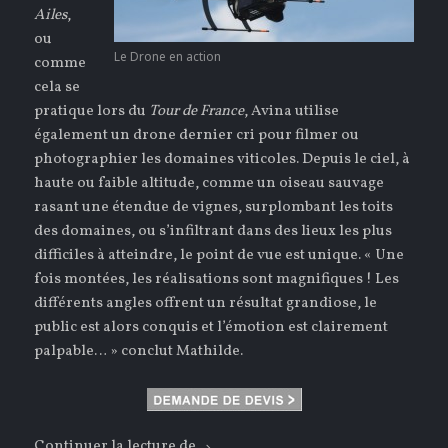
Ailes
,
ou
Le Drone en action
comme
cela se
pratique lors du
Tour de France
, Avina utilise
également un drone dernier cri pour filmer ou
photographier les domaines viticoles. Depuis le ciel, à
haute ou faible altitude, comme un oiseau sauvage
rasant une étendue de vignes, surplombant les toits
des domaines, ou s’infiltrant dans des lieux les plus
difficiles à atteindre, le point de vue est unique. « Une
fois montées, les réalisations sont magnifiques ! Les
différents angles offrent un résultat grandiose, le
public est alors conquis et l’émotion est clairement
palpable… » conclut Mathilde.
Continuer la lecture de
Photos & Vidéos de Domaines Vitic