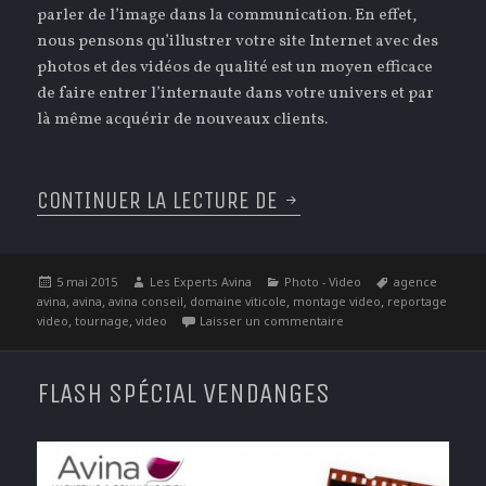
parler de l’image dans la communication. En effet,
nous pensons qu’illustrer votre site Internet avec des
photos et des vidéos de qualité est un moyen efficace
de faire entrer l’internaute dans votre univers et par
là même acquérir de nouveaux clients.
CONTINUER LA LECTURE DE
MAI : LE MOIS DE L’I
Publié
Auteur
Catégories
Étiquettes
5 mai 2015
Les Experts Avina
Photo - Video
agence
le
,
,
,
,
,
avina
avina
avina conseil
domaine viticole
montage video
reportage
,
,
sur Mai : Le mois de l’I
video
tournage
video
Laisser un commentaire
FLASH SPÉCIAL VENDANGES