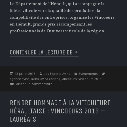
Le Département de l’Hérault, qui accompagne la
filière viticole vers la qualité des produits et la
compétitivité des entreprises, organise les Vincoeurs
en Hérault, grands prix récompensant les
professionnels de l’univers viticole de la région.
CONTINUER LA LECTURE DE
ET LES VINCOEURS 2
Publié
Auteur
Catégories
Étiquettes
13 juillet 2015
Les Experts Avina
Evènements
le
,
,
,
,
agence avina
avina
avina conseil
vincoeurs
vincoeurs 2015
sur Et les Vincoeurs 2015 sont…
Laisser un commentaire
RENDRE HOMMAGE À LA VITICULTURE
HÉRAULTAISE : VINCOEURS 2013 –
LAURÉATS