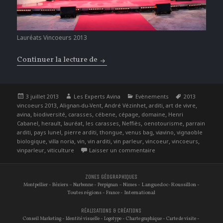
Lauréats Vincoeurs 2013
Continuer la lecture de
Rendre hommage à la Viticulture Hér
Publié
Auteur
Catégories
Étiquettes
3 juillet 2013
Les Experts Avina
Evènements
2013
le
,
,
,
,
,
vincoeurs 2013
Alignan-du-Vent
André Vézinhet
arditi
art de vivre
,
,
,
,
,
,
avina
biodiversité
carasses
cébene
cépage
domaine
Henri
,
,
,
,
,
,
Cabanel
herault
lauréat
les carasses
Neffiès
oenotourisme
parrain
,
,
,
,
,
,
arditi
pays lunel
pierre arditi
thongue
venus bag
viavino
vignaoble
,
,
,
,
,
,
,
biologique
villa noria
vin
vin arditi
vin parleur
vincoeur
vincoeurs
,
sur Rendre hommage à la 
vinparleur
viticulture
Laisser un commentaire
ZONES GÉOGRAPHIQUES
-
–
-
–
- Languedoc-Roussillon -
Montpellier
Béziers
Narbonne
Perpignan
Nimes
Toutes régions -
- International
France
RÉALISATIONS & CRÉATIONS
-
-
-
-
-
Conseil Marketing
Identité visuelle
Logotype
Charte graphique
Carte de visite