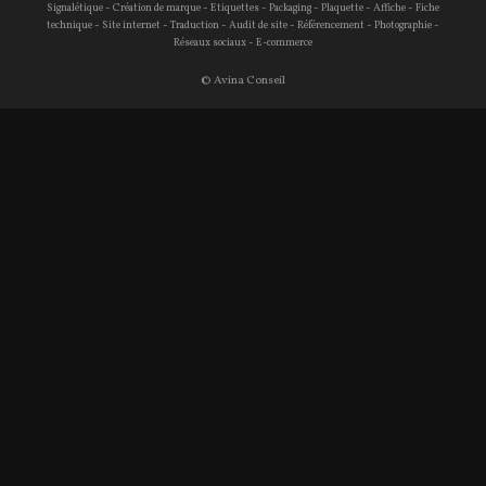
-
-
-
-
-
-
Signalétique
Création de marque
Etiquettes
Packaging
Plaquette
Affiche
Fiche
-
-
-
-
-
-
technique
Site internet
Traduction
Audit de site
Référencement
Photographie
-
Réseaux sociaux
E-commerce
© Avina Conseil