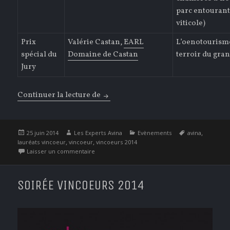
parc entourant
viticole)
Prix
Valérie Castan,
EARL
L’oenotourism
spécial du
Domaine de Castan
terroir du gran
Jury
Continuer la lecture de
Vincoeurs 2014 – Lauréats
Publié
Auteur
Catégories
Étiquettes
,
25 juin 2014
Les Experts Avina
Evènements
avina
le
,
,
lauréats vincoeur
vincoeur
vincoeurs 2014
sur Vincoeurs 2014 – Lauréats
Laisser un commentaire
SOIRÉE VINCOEURS 2014