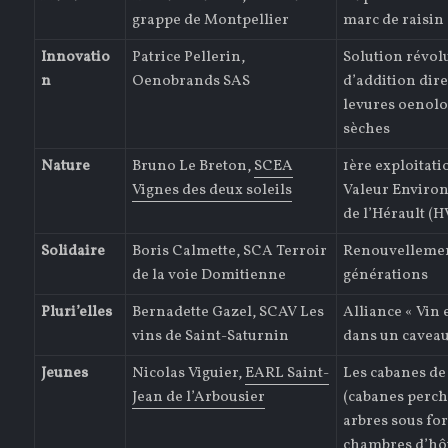
grappe de Montpellier
marc de raisin
Innovatio
Patrice Pellerin,
Solution révol
n
Oenobrands SAS
d’addition dire
levures oenol
sèches
Nature
Bruno Le Breton,
SCEA
1ère exploitat
Vignes des deux soleils
Valeur Enviro
de l’Hérault (H
Solidaire
Boris Calmette, SCA Terroir
Renouvellemen
de la voie Domitienne
générations
Pluri’elles
Bernadette Gazel, SCAV Les
Alliance « Vin 
vins de Saint-Saturnin
dans un caveau
Jeunes
Nicolas Viguier,
EARL Saint-
Les cabanes de
Jean de l’Arbousier
(cabanes perch
arbres sous fo
chambres d’hôt