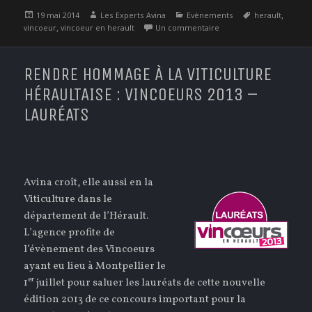
Publié
Auteur
Catégories
Étiquettes
,
19 mai 2014
Les Experts Avina
Evènements
herault
le
,
sur Soirée Vincoeurs 20
vincoeur
vincoeur en herault
Un commentaire
RENDRE HOMMAGE À LA VITICULTURE
HÉRAULTAISE : VINCOEURS 2013 –
LAURÉATS
Avina croît, elle aussi en la
Viticulture dans le
département de l’Hérault.
L’agence profite de
l’évènement des Vincoeurs
ayant eu lieu à Montpellier le
er
1
juillet pour saluer les lauréats de cette nouvelle
édition 2013 de ce concours important pour la