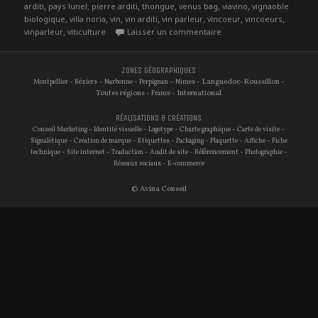
,
,
,
,
,
,
arditi
pays lunel
pierre arditi
thongue
venus bag
viavino
vignaoble
,
,
,
,
,
,
,
biologique
villa noria
vin
vin arditi
vin parleur
vincoeur
vincoeurs
,
sur Rendre hommage à la 
vinparleur
viticulture
Laisser un commentaire
ZONES GÉOGRAPHIQUES
-
–
-
–
- Languedoc-Roussillon -
Montpellier
Béziers
Narbonne
Perpignan
Nimes
Toutes régions -
- International
France
RÉALISATIONS & CRÉATIONS
-
-
-
-
-
Conseil Marketing
Identité visuelle
Logotype
Charte graphique
Carte de visite
-
-
-
-
-
-
Signalétique
Création de marque
Etiquettes
Packaging
Plaquette
Affiche
Fiche
-
-
-
-
-
-
technique
Site internet
Traduction
Audit de site
Référencement
Photographie
-
Réseaux sociaux
E-commerce
© Avina Conseil