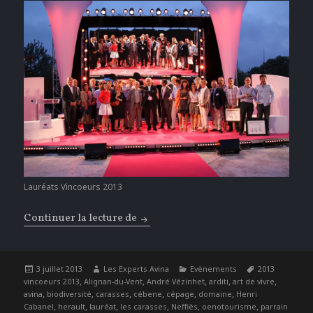
Lauréats Vincoeurs 2013
Continuer la lecture de
Rendre hommage à la Viticulture Hér
Publié
Auteur
Catégories
Étiquettes
3 juillet 2013
Les Experts Avina
Evènements
2013
le
,
,
,
,
,
vincoeurs 2013
Alignan-du-Vent
André Vézinhet
arditi
art de vivre
,
,
,
,
,
,
avina
biodiversité
carasses
cébene
cépage
domaine
Henri
,
,
,
,
,
,
Cabanel
herault
lauréat
les carasses
Neffiès
oenotourisme
parrain