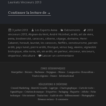
Lauréats Vincoeurs 2013
Continuer la lecture de
Rendre hommage à la Viticulture Hér
Publié
Auteur
Catégories
Étiquettes
3 juillet 2013
Les Experts Avina
Evènements
2013
le
,
,
,
,
,
vincoeurs 2013
Alignan-du-Vent
André Vézinhet
arditi
art de vivre
,
,
,
,
,
,
avina
biodiversité
carasses
cébene
cépage
domaine
Henri
,
,
,
,
,
,
Cabanel
herault
lauréat
les carasses
Neffiès
oenotourisme
parrain
,
,
,
,
,
,
arditi
pays lunel
pierre arditi
thongue
venus bag
viavino
vignaoble
,
,
,
,
,
,
,
biologique
villa noria
vin
vin arditi
vin parleur
vincoeur
vincoeurs
,
sur Rendre hommage à la 
vinparleur
viticulture
Laisser un commentaire
ZONES GÉOGRAPHIQUES
-
–
-
–
- Languedoc-Roussillon -
Montpellier
Béziers
Narbonne
Perpignan
Nimes
Toutes régions -
- International
France
RÉALISATIONS & CRÉATIONS
-
-
-
-
-
Conseil Marketing
Identité visuelle
Logotype
Charte graphique
Carte de visite
-
-
-
-
-
-
Signalétique
Création de marque
Etiquettes
Packaging
Plaquette
Affiche
Fiche
-
-
-
-
-
-
technique
Site internet
Traduction
Audit de site
Référencement
Photographie
-
Réseaux sociaux
E-commerce