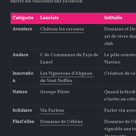
Suivre les Vincoeurs Sur Facebook
Catégorie
Lauréats
Intitulés
Aventure
Château les carasses
Domaine et De
art de vivre dan
club
Audace
C de Communes du Pays de
Le pôle oenoto
Lunel
Viavino
Innovatio
Les Vignerons d’Alignan-
Création du vé
n
du-Vent Neffiès
Nature
Groupe Pilote
Quand la biodi
s’invite en cô
Solidaire
Vin Parleur
Parler vin avec
Pluri’elles
Domaine de Cébène
Domaine de Cé
vignoble aux t