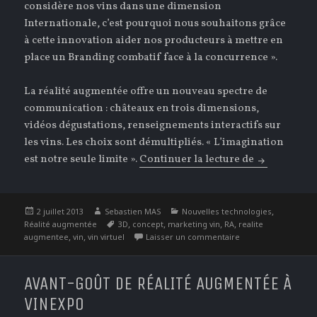
considère nos vins dans une dimension
Internationale, c’est pourquoi nous souhaitons grâce
à cette innovation aider nos producteurs à mettre en
place un Branding combatif face à la concurrence ».
La réalité augmentée offre un nouveau spectre de
communication : châteaux en trois dimensions,
vidéos dégustations, renseignements interactifs sur
les vins. Les choix sont démultipliés. « L’imagination
est notre seule limite ».
Continuer la lecture de
La réalité a
Publié
Auteur
Catégories
,
2 juillet 2013
Sebastien MAS
Nouvelles technologies
le
Étiquettes
,
,
,
,
Réalité augmentée
3D
concept
marketing vin
RA
realite
,
,
sur La réalité augm
augmentee
vin
vin virtuel
Laisser un commentaire
AVANT-GOÛT DE RÉALITÉ AUGMENTÉE À
VINEXPO