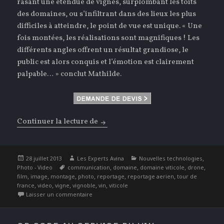
rasant une étendue de vignes, surplombant les toits
des domaines, ou s’infiltrant dans des lieux les plus
difficiles à atteindre, le point de vue est unique. « Une
fois montées, les réalisations sont magnifiques ! Les
différents angles offrent un résultat grandiose, le
public est alors conquis et l’émotion est clairement
palpable… » conclut Mathilde.
Continuer la lecture de
Photos & Vidéos de Domaines Vitic
Publié
Auteur
Catégories
,
28 juillet 2013
Les Experts Avina
Nouvelles technologies
le
Étiquettes
,
,
,
,
Photo - Video
communication
domaine
domaine viticole
drone
,
,
,
,
,
,
film
image
montage
photo
reportage
reportage aerien
tour de
,
,
,
,
,
france
video
vigne
vignoble
vin
viticole
sur Photos & Vidéos de Domaines Viticoles
Laisser un commentaire