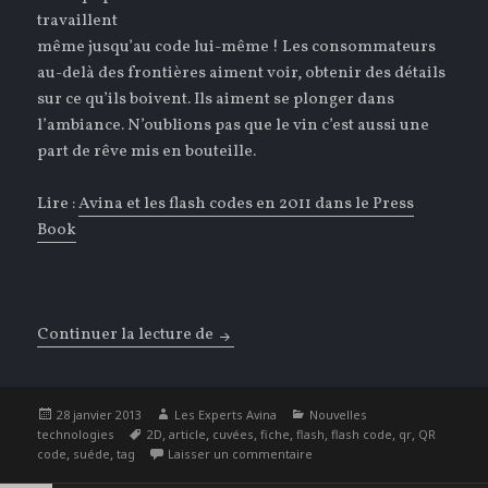
travaillent
même jusqu’au code lui-même ! Les consommateurs
au-delà des frontières aiment voir, obtenir des détails
sur ce qu’ils boivent. Ils aiment se plonger dans
l’ambiance. N’oublions pas que le vin c’est aussi une
part de rêve mis en bouteille.
Lire :
Avina et les flash codes en 2011 dans le Press
Book
Continuer la lecture de
Les flash codes envoutent le monde
Publié
Auteur
Catégories
28 janvier 2013
Les Experts Avina
Nouvelles
le
Étiquettes
,
,
,
,
,
,
,
technologies
2D
article
cuvées
fiche
flash
flash code
qr
QR
,
,
sur Les flash codes envouten
code
suéde
tag
Laisser un commentaire