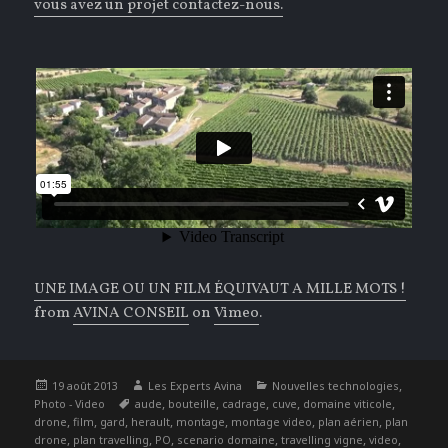
vous avez un projet contactez-nous.
UNE IMAGE OU UN FILM ÉQUIVAUT A MILLE MOTS !
from
AVINA CONSEIL
on
Vimeo
.
Publié
Auteur
Catégories
,
19 août 2013
Les Experts Avina
Nouvelles technologies
le
Étiquettes
,
,
,
,
,
Photo - Video
aude
bouteille
cadrage
cuve
domaine viticole
,
,
,
,
,
,
,
drone
film
gard
herault
montage
montage video
plan aérien
plan
,
,
,
,
,
,
drone
plan travelling
PO
scenario domaine
travelling vigne
video