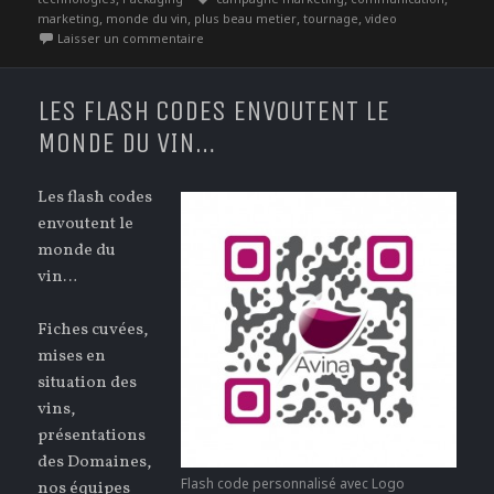
,
,
,
,
marketing
monde du vin
plus beau metier
tournage
video
sur Le plus beau métier du monde
Laisser un commentaire
LES FLASH CODES ENVOUTENT LE
MONDE DU VIN…
Les flash codes
envoutent le
monde du
vin…
Fiches cuvées,
mises en
situation des
vins,
présentations
des Domaines,
Flash code personnalisé avec Logo
nos équipes