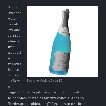
Avina
présent
e en
avant-
premiè
re à ses
clients
une
nouvell
e
innovat
ion no
mmée
Bouteille Modélisée en 3D
« réalit
é
augmentée ». L’équipe munie de tablettes et
téléphones portables fait virevolter à Vinexpo
Bordeaux des objets en 3D. Les démonstrations