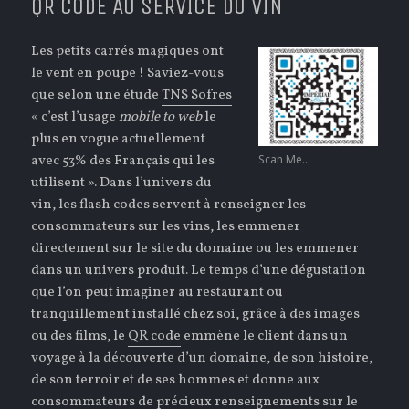
QR CODE AU SERVICE DU VIN
Les petits carrés magiques ont
le vent en poupe ! Saviez-vous
que selon une étude
TNS Sofres
« c’est l’usage
mobile to web
le
plus en vogue actuellement
avec 53% des Français qui les
Scan Me…
utilisent ». Dans l’univers du
vin, les flash codes servent à renseigner les
consommateurs sur les vins, les emmener
directement sur le site du domaine ou les emmener
dans un univers produit. Le temps d’une dégustation
que l’on peut imaginer au restaurant ou
tranquillement installé chez soi, grâce à des images
ou des films, le
QR code
emmène le client dans un
voyage à la découverte d’un domaine, de son histoire,
de son terroir et de ses hommes et donne aux
consommateurs de précieux renseignements sur le