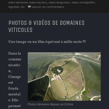
,
,
,
,
video aerienne
video beziers
video languedoc
video montpellier
,
sur Besoin de Photos & Vidéo aér
vignoble
vin
Laisser un commentaire
PHOTOS & VIDÉOS DE DOMAINES
VITICOLES
Une image ou un film équivaut à mille mots !!!
Dans la
commu
nicatio
n,
l’image
est
fonda
mental
e. Elle
Photo Aérienne depuis un Drône
permet