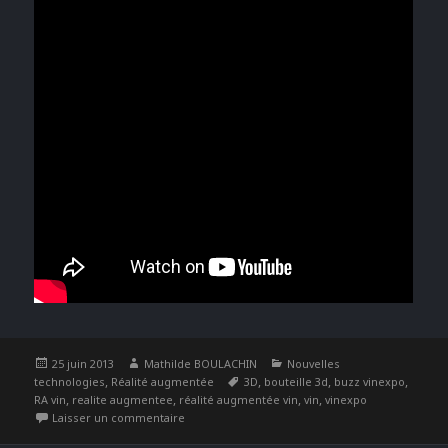
Publié
Auteur
Catégories
25 juin 2013
Mathilde BOULACHIN
Nouvelles
le
,
Étiquettes
,
,
,
technologies
Réalité augmentée
3D
bouteille 3d
buzz vinexpo
,
,
,
,
RA vin
realite augmentee
réalité augmentée vin
vin
vinexpo
sur Avant-goût de Réalité Augmentée à Vinexpo
Laisser un commentaire