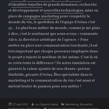
d’
identités visuelles
de grands domaines, recherche
et développement et
nouvelles technologies
, mise en
place de
campagne marketing
pour conquérir le
monde du vin, le quotidien de l’équipe d’Avina c’est
ça… Le plus beau métier du monde, comme je me plais
à dire, c’est le sentiment que nous avons » commente
Alice, la directrice artistique de l’agence. « Pour
mettre en place une communication touchante, il est
très important que chaque personne impliquée dans
le projet y injecte le meilleur de lui-même. C’est là où
se créée toute la différence ! De notre émulation est
générée la valeur ajoutée de nos clients» précise
Mathilde, gérante d’Avina. Être spécialiste dans le
marketing et la communication du vin c’est aussi et
surtout bruler de passion pour son métier !
Publié
Auteur
Catégories
,
27 mai 2013
Les Experts Avina
Marketing
Nouvelles
le
,
Étiquettes
,
,
technologies
Packaging
campagne marketing
communication