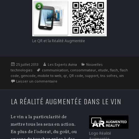
Le QR et la Réalité Augmentée
Publié
Auteur
Catégories
25 juillet 2013
Les Experts Avina
Nouvelles
le
Étiquettes
,
,
,
,
technologies
communication
consommateur
etude
flash
flash
,
,
,
,
,
,
,
code
gencode
mobile to web
qr
QR code
support
tns sofres
vin
sur QR Code au service du vin
Laisser un commentaire
LA RÉALITÉ AUGMENTÉE DANS LE VIN
Le vin a la particularité de
mettre tous les sens en action.
En plus de l’odorat, du goût, ou
Logo Réalité
Augmentée