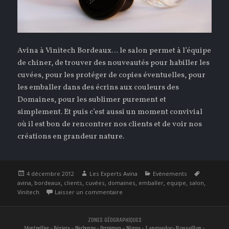
Avina à Vinitech Bordeaux… le salon permet à l’équipe
de chiner, de trouver des nouveautés pour habiller les
cuvées, pour les protéger de copies éventuelles, pour
les emballer dans des écrins aux couleurs des
Domaines, pour les sublimer purement et
simplement. Et puis c’est aussi un moment convivial
où il est bon de rencontrer nos clients et de voir nos
créations en grandeur nature.
Publié
Auteur
Catégories
Étiquette
4 décembre 2012
Les Experts Avina
Evènements
le
,
,
,
,
,
,
,
,
avina
bordeaux
clients
cuvées
domaines
emballer
equipe
salon
sur Avina à Vinitech Bordeaux…
Vinitech
Laisser un commentaire
ZONES GÉOGRAPHIQUES
-
–
-
–
- Languedoc-Roussillon -
Montpellier
Béziers
Narbonne
Perpignan
Nimes