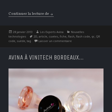
Continuer la lecture de
Les flash codes envoutent le monde
Publié
Auteur
Catégories
28 janvier 2013
Les Experts Avina
Nouvelles
le
Étiquettes
,
,
,
,
,
,
,
technologies
2D
article
cuvées
fiche
flash
flash code
qr
QR
,
,
sur Les flash codes envouten
code
suéde
tag
Laisser un commentaire
AVINA À VINITECH BORDEAUX…