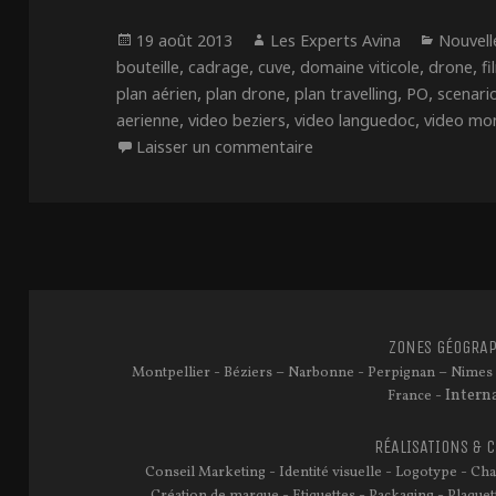
Publié
Auteur
Catégo
19 août 2013
Les Experts Avina
Nouvell
le
,
,
,
,
,
bouteille
cadrage
cuve
domaine viticole
drone
fi
,
,
,
,
plan aérien
plan drone
plan travelling
PO
scenari
,
,
,
aerienne
video beziers
video languedoc
video mon
sur Besoin de Photos & 
Laisser un commentaire
ZONES GÉOGRAP
-
–
-
–
Montpellier
Béziers
Narbonne
Perpignan
Nimes
- Intern
France
RÉALISATIONS & 
-
-
-
Conseil Marketing
Identité visuelle
Logotype
Cha
-
-
-
Création de marque
Etiquettes
Packaging
Plaquet