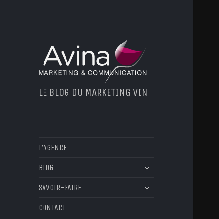
LE BLOG DU MARKETING VIN
L’AGENCE
ouvrir
BLOG
le
ouvrir
sous-
SAVOIR-FAIRE
le
menu
sous-
CONTACT
menu