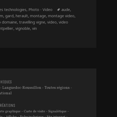
ries
,
Étiquettes
,
es technologies
Photo - Video
aude
,
,
,
,
,
lm
gard
herault
montage
montage video
,
,
,
o domaine
travelling vigne
video
video
,
,
tpellier
vignoble
vin
Vidéo aérienne ?
HIQUES
- Languedoc-Roussillon - Toutes régions -
ational
CRÉATIONS
-
-
-
rte graphique
Carte de visite
Signalétique
-
-
-
-
te
Affiche
Fiche technique
Site internet