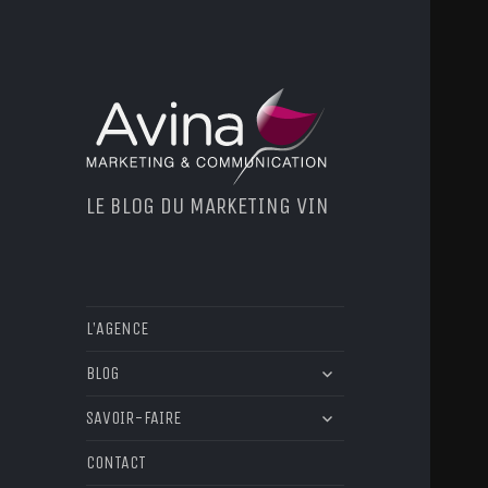
LE BLOG DU MARKETING VIN
L’AGENCE
ouvrir
BLOG
le
ouvrir
sous-
SAVOIR-FAIRE
le
menu
sous-
CONTACT
menu