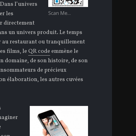
. Dans l’univers
er les
Scan Me…
r directement
ans un univers produit. Le temps
r au restaurant ou tranquillement
es films, le
QR code
emmène le
un domaine, de son histoire, de son
consommateurs de précieux
on élaboration, les autres cuvées
s
maginer
e