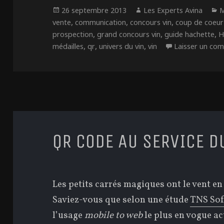
Publié
Auteur
C
26 septembre 2013
Les Experts Avina
M
le
,
,
,
vente
communication
concours vin
coup de coeur
,
,
,
prospection
grand concours vin
guide hachette
H
,
,
,
médailles
qr
univers du vin
vin
Laisser un co
QR CODE AU SERVICE D
Les petits carrés magiques ont le vent en
Saviez-vous que selon une étude
TNS Sof
l’usage
mobile to web
le plus en vogue a