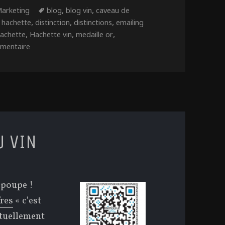
atégories
Étiquettes
,
,
arketing
blog
blog vin
caveau de
,
,
,
 hachette
distinction
distinctions
emailing
,
,
,
achette
Hachette vin
medaille or
sur Communication autours des distinctions
mmentaire
U VIN
 poupe !
res
« c’est
ctuellement