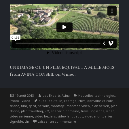
UNE IMAGE OU UN FILM ÉQUIVAUT A MILLE MOTS !
from
AVINA CONSEIL
on
Vimeo
.
Publié
Auteur
Catégories
,
19 août 2013
Les Experts Avina
Nouvelles technologies
le
Étiquettes
,
,
,
,
,
Photo - Video
aude
bouteille
cadrage
cuve
domaine viticole
,
,
,
,
,
,
,
drone
film
gard
herault
montage
montage video
plan aérien
plan
,
,
,
,
,
,
drone
plan travelling
PO
scenario domaine
travelling vigne
video
,
,
,
,
video aerienne
video beziers
video languedoc
video montpellier
,
sur Besoin de Photos & Vidéo aér
vignoble
vin
Laisser un commentaire