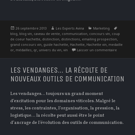
Publié
Auteur
Catégories
Étiquette
26 septembre 2013
Les Experts Avina
Marketing
le
,
,
,
,
,
blog
blog vin
caveau de vente
communication
concours vin
coup
,
,
,
,
de coeur hachette
distinction
distinctions
emailing prospection
,
,
,
,
grand concours vin
guide hachette
Hachette
Hachette vin
medaille
,
,
,
,
sur Commun
or
médailles
qr
univers du vin
vin
Laisser un commentaire
LES VENDANGES… LA RÉCOLTE DE
NOUVEAUX OUTILS DE COMMUNICATION
Les vendanges… toujours un grand moment
d’excitation pour les domaines viticoles. Malgré le
stress, les contraintes, l’organisation, la pression, la
logistique… la récolte peut aussi être le point
d’ancrage de l’évolution des outils de communication.