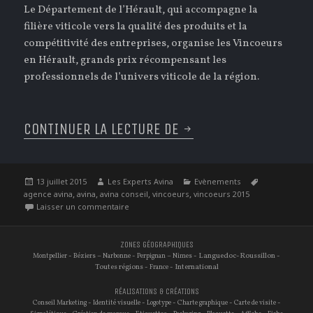
Le Département de l’Hérault, qui accompagne la
filière viticole vers la qualité des produits et la
compétitivité des entreprises, organise les Vincoeurs
en Hérault, grands prix récompensant les
professionnels de l’univers viticole de la région.
CONTINUER LA LECTURE DE
ET LES VINCOEURS 2
Publié
Auteur
Catégories
Étiquettes
13 juillet 2015
Les Experts Avina
Evènements
le
,
,
,
,
agence avina
avina
avina conseil
vincoeurs
vincoeurs 2015
sur Et les Vincoeurs 2015 sont…
Laisser un commentaire
ZONES GÉOGRAPHIQUES
-
–
-
–
- Languedoc-Roussillon -
Montpellier
Béziers
Narbonne
Perpignan
Nimes
Toutes régions -
- International
France
RÉALISATIONS & CRÉATIONS
-
-
-
-
-
Conseil Marketing
Identité visuelle
Logotype
Charte graphique
Carte de visite