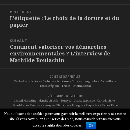
NAVIGATION
PRÉCÉDENT
DE
L’étiquette : Le choix de la dorure et du
Article
L'ARTICLE
papier
précédent :
SUIVANT
Comment valoriser vos démarches
Article
environnementales ? L’interview de
suivant :
Mathilde Boulachin
ZONES GÉOGRAPHIQUES
-
–
-
–
- Languedoc-Roussillon -
Montpellier
Béziers
Narbonne
Perpignan
Nimes
Toutes régions -
- International
France
RÉALISATIONS & CRÉATIONS
-
-
-
-
-
Conseil Marketing
Identité visuelle
Logotype
Charte graphique
Carte de visite
-
-
-
-
-
-
Signalétique
Création de marque
Etiquettes
Packaging
Plaquette
Affiche
Fiche
-
-
-
-
-
-
technique
Site internet
Traduction
Audit de site
Référencement
Photographie
Nous utilisons des cookies pour vous garantir la meilleure expérience sur notre
-
Réseaux sociaux
E-commerce
site. Si vous continuez à utiliser ce dernier, nous considérerons que vous
© Avina Conseil
acceptez l'utilisation des cookies.
Ok