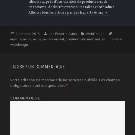
viticoles auprès d'une clientèle de producteurs, de
négociants, de distributeurs toutes tailles confondues.
Afficher tous les articles par Les Experts Avina
Publié
Auteur
Catégories
Étiquettes
1 octobre 2015
Les Experts Avina
WebDesign
le
,
,
,
,
,
agence avina
avina
avina conseil
création site inetrnet
equipe avina
webdesign
LAISSER UN COMMENTAIRE
Votre adresse de messagerie ne sera pas publiée.
Les champs
obligatoires sont indiqués avec
*
COMMENTAIRE