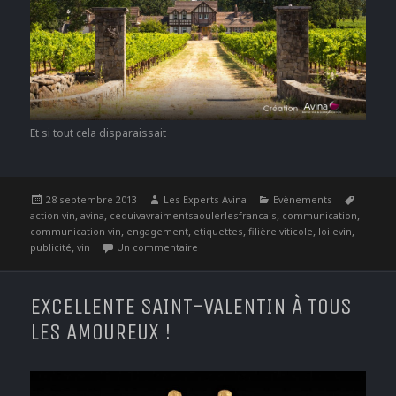
Et si tout cela disparaissait
Publié
Auteur
Catégories
Étiquet
28 septembre 2013
Les Experts Avina
Evènements
le
,
,
,
,
action vin
avina
cequivavraimentsaoulerlesfrancais
communication
,
,
,
,
,
communication vin
engagement
etiquettes
filière viticole
loi evin
,
sur Avina s’engage
publicité
vin
Un commentaire
EXCELLENTE SAINT-VALENTIN À TOUS
LES AMOUREUX !