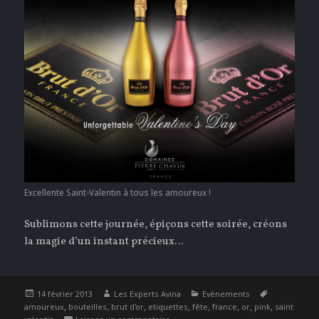
Excellente Saint-Valentin à tous les amoureux !
Sublimons cette journée, épiçons cette soirée, créons
la magie d’un instant précieux…
Publié
Auteur
Catégories
Étiquettes
14 février 2013
Les Experts Avina
Evènements
le
,
,
,
,
,
,
,
,
amoureux
bouteilles
brut d'or
etiquettes
fête
france
or
pink
saint
sur Excellente Saint-Valentin à tous le