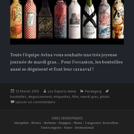
Toute l’équipe Avina vous souhaite une très joyeuse
journée de mardi gras… Pour l’occasion, les bouteilles
aussi se déguisent et font leur carnaval !
Publié
Auteur
Catégories
Étiquettes
12 février 2013
Les Experts Avina
Packaging
le
,
,
,
,
,
bouteilles
deguissement
etiquettes
fête
mardi gras
photo
sur les bouteilles aussi se déguisent pour mard
Laisser un commentaire
ZONES GÉOGRAPHIQUES
-
–
-
–
- Languedoc-Roussillon -
Montpellier
Béziers
Narbonne
Perpignan
Nimes
Toutes régions -
- International
France