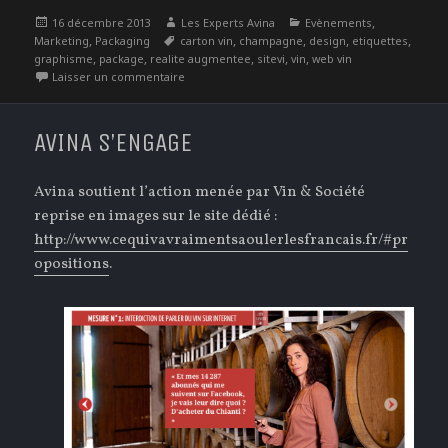
Publié
Auteur
Catégories
,
16 décembre 2013
Les Experts Avina
Evènements
le
,
Étiquettes
,
,
,
,
Marketing
Packaging
carton vin
champagne
design
etiquettes
,
,
,
,
,
graphisme
package
realite augmentee
sitevi
vin
web vin
sur Bilan Sitevi 2013
Laisser un commentaire
AVINA S’ENGAGE
Avina soutient l’action menée par Vin & Société
reprise en images sur le site dédié :
http://www.cequivavraimentsaoulerlesfrancais.fr/#pr
opositions
.