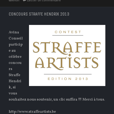
valentin
Laisser un commentaire
CONCOURS STRAFFE HENDRIK 2013
Avina
Conseil
particip
e au
célèbre
concou
rs
Straffe
Hendri
k, si
vous
souhaitez nous soutenir, un clic suffira !!! Merci à tous.
http://www.straffeartists.be