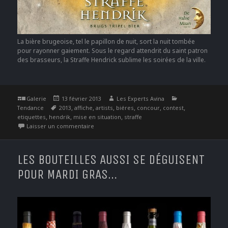
La bière brugeoise, tel le papillon de nuit, sort la nuit tombée
pour rayonner gaiement. Sous le regard attendrit du saint patron
des brasseurs, la Straffe Hendrick sublime les soirées de la ville.
Format
Publié
Auteur
Catégories
Galerie
13 février 2013
Les Experts Avina
Étiquettes
le
,
,
,
,
,
,
Tendance
2013
affiche
artists
biéres
concour
contest
,
,
,
etiquettes
hendrik
mise en situation
straffe
sur Concours Straffe Hendrik 2013
Laisser un commentaire
LES BOUTEILLES AUSSI SE DÉGUISENT
POUR MARDI GRAS…