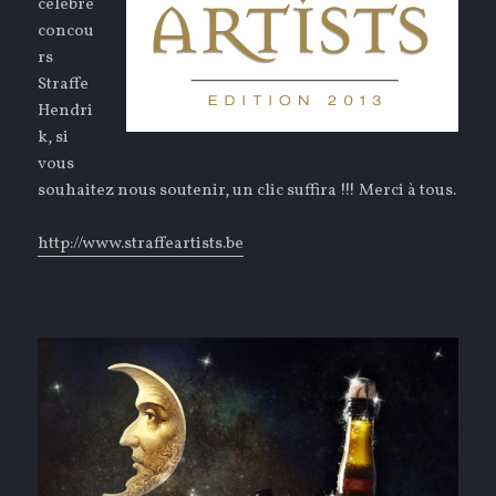
célèbre
concou
rs
Straffe
Hendri
k, si
vous
souhaitez nous soutenir, un clic suffira !!! Merci à tous.
http://www.straffeartists.be