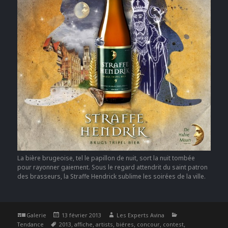
La bière brugeoise, tel le papillon de nuit, sort la nuit tombée
pour rayonner gaiement. Sous le regard attendrit du saint patron
des brasseurs, la Straffe Hendrick sublime les soirées de la ville.
Format
Publié
Auteur
Catégories
Galerie
13 février 2013
Les Experts Avina
Étiquettes
le
,
,
,
,
,
,
Tendance
2013
affiche
artists
biéres
concour
contest