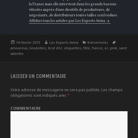
la France mais elle intervient dans les grands bassins
viticoles auprès d'une clientèle de producteurs, de
négociants, de distributeurs toutes tailles confondues.
Afficher tous les articles par Les Experts Avina
Publié
Auteur
Catégories
Étiquettes
14 février 2013
Les Experts Avina
Evènements
le
,
,
,
,
,
,
,
,
amoureux
bouteilles
brut d'or
etiquettes
fête
france
or
pink
saint
valentin
LAISSER UN COMMENTAIRE
Votre adresse de messagerie ne sera pas publiée.
Les champs
obligatoires sont indiqués avec
*
COMMENTAIRE