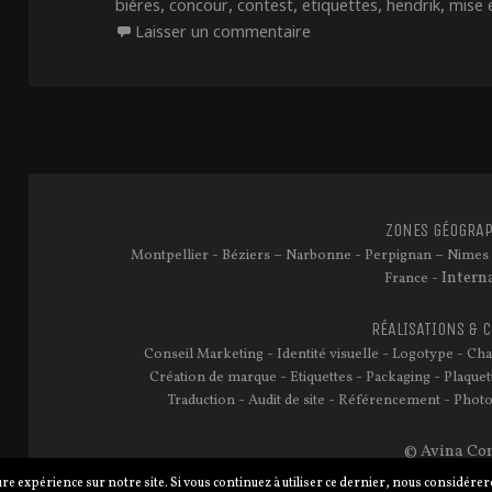
,
le
,
,
,
,
biéres
concour
contest
etiquettes
hendrik
mise 
sur Concours Straffe He
Laisser un commentaire
ZONES GÉOGRAP
-
–
-
–
Montpellier
Béziers
Narbonne
Perpignan
Nimes
- Intern
France
RÉALISATIONS & 
-
-
-
Conseil Marketing
Identité visuelle
Logotype
Cha
-
-
-
Création de marque
Etiquettes
Packaging
Plaquet
-
-
-
Traduction
Audit de site
Référencement
Photo
© Avina Con
re expérience sur notre site. Si vous continuez à utiliser ce dernier, nous considérero