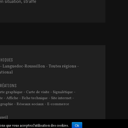
,
en situation
straffe
ndrik 2013
HIQUES
- Languedoc-Roussillon - Toutes régions -
ational
CRÉATIONS
-
-
-
rte graphique
Carte de visite
Signalétique
-
-
-
-
te
Affiche
Fiche technique
Site internet
-
-
graphie
Réseaux sociaux
E-commerce
seil
ns que vous acceptez l'utilisation des cookies.
Ok