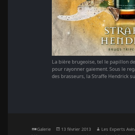
La bière brugeoise, tel le papillon de
pour rayonner gaiement. Sous le rega
des brasseurs, la Straffe Hendrick sub
Format
Publié
Auteur
Galerie
13 février 2013
Les Experts Avin