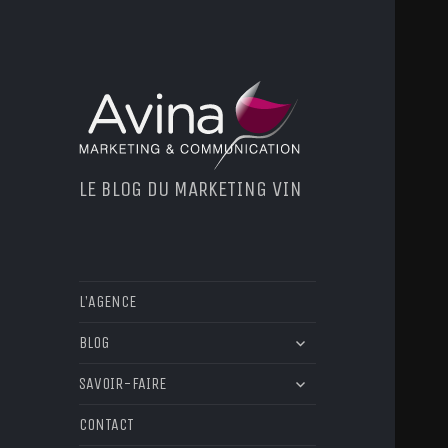
LE BLOG DU MARKETING VIN
L’AGENCE
ouvrir
BLOG
le
ouvrir
sous-
SAVOIR-FAIRE
le
menu
sous-
CONTACT
menu