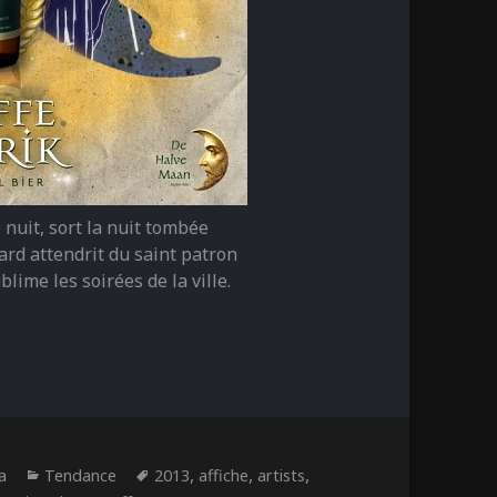
 nuit, sort la nuit tombée
rd attendrit du saint patron
lime les soirées de la ville.
Catégories
Étiquettes
,
,
,
a
Tendance
2013
affiche
artists