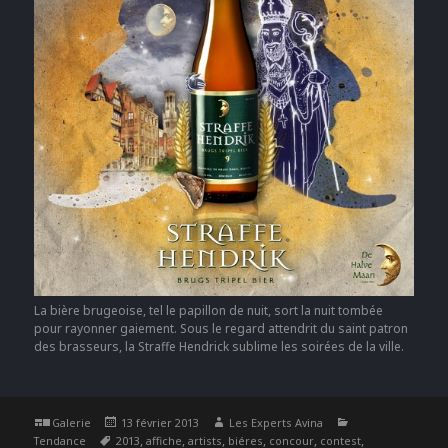
La bière brugeoise, tel le papillon de nuit, sort la nuit tombée
pour rayonner gaiement. Sous le regard attendrit du saint patron
des brasseurs, la Straffe Hendrick sublime les soirées de la ville.
Format
Publié
Auteur
Catégories
Galerie
13 février 2013
Les Experts Avina
Étiquettes
le
,
,
,
,
,
,
Tendance
2013
affiche
artists
biéres
concour
contest