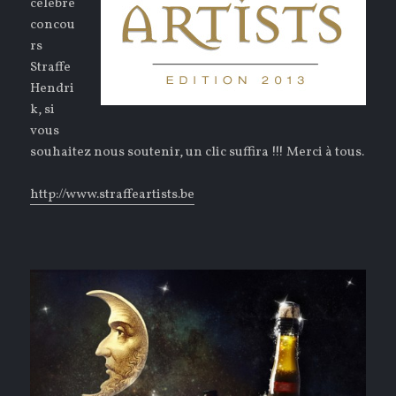
célèbre
concou
rs
Straffe
Hendri
k, si
vous
souhaitez nous soutenir, un clic suffira !!! Merci à tous.
http://www.straffeartists.be