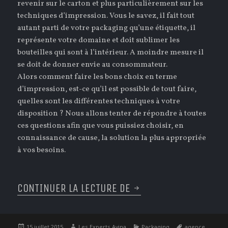
revenir sur le carton et plus particulièrement sur les
techniques d’impression. Vous le savez, il fait tout
autant parti de votre packaging qu’une étiquette, il
représente votre domaine et doit sublimer les
bouteilles qui sont à l’intérieur. A moindre mesure il
se doit de donner envie au consommateur.
Alors comment faire les bons choix en terme
d’impression, est-ce qu’il est possible de tout faire,
quelles sont les différentes techniques à votre
disposition ? Nous allons tenter de répondre à toutes
ces questions afin que vous puissiez choisir, en
connaissance de cause, la solution la plus appropriée
à vos besoins.
CONTINUER LA LECTURE DE
JUILLET : LE CARTON 
Publié
Auteur
Catégories
Étiquettes
15 juillet 2015
Les Experts Avina
Packaging
agence