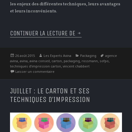
les enjeux des différentes techniques, leurs avantages
et leurs inconvénients.
CONTINUER LA LECTURE DE
AOÛT : L’INTERVIEW 
Publié
Auteur
Catégories
Étiquettes
26 août 2015
Les Experts Avina
Packaging
agence
le
,
,
,
,
,
,
,
avina
avina
avina conseil
carton
packaging
rossmann
sofpo
,
techniques d'impression carton
vincent chabbert
sur Août : L’interview du cartonnier
Laisser un commentaire
JUILLET : LE CARTON ET SES
TECHNIQUES D’IMPRESSION