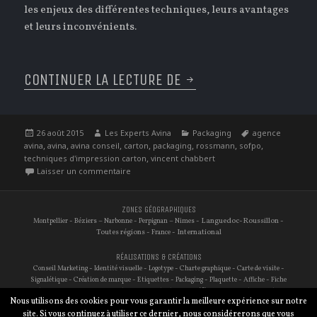
les enjeux des différentes techniques, leurs avantages
et leurs inconvénients.
CONTINUER LA LECTURE DE
AOÛT : L’INTERVIEW 
Publié
Auteur
Catégories
Étiquettes
26 août 2015
Les Experts Avina
Packaging
agence
le
,
,
,
,
,
,
,
avina
avina
avina conseil
carton
packaging
rossmann
sofpo
,
techniques d'impression carton
vincent chabbert
sur Août : L’interview du cartonnier
Laisser un commentaire
ZONES GÉOGRAPHIQUES
-
–
-
–
- Languedoc-Roussillon -
Montpellier
Béziers
Narbonne
Perpignan
Nimes
Toutes régions -
- International
France
RÉALISATIONS & CRÉATIONS
-
-
-
-
-
Conseil Marketing
Identité visuelle
Logotype
Charte graphique
Carte de visite
-
-
-
-
-
-
Signalétique
Création de marque
Etiquettes
Packaging
Plaquette
Affiche
Fiche
-
-
-
-
-
-
technique
Site internet
Traduction
Audit de site
Référencement
Photographie
Nous utilisons des cookies pour vous garantir la meilleure expérience sur notre
-
Réseaux sociaux
E-commerce
site. Si vous continuez à utiliser ce dernier, nous considérerons que vous