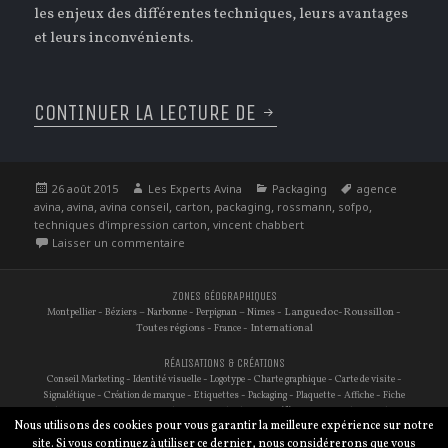
les enjeux des différentes techniques, leurs avantages
et leurs inconvénients.
CONTINUER LA LECTURE DE
AOÛT : L’INTERVIEW 
Publié
Auteur
Catégories
Étiquettes
26 août 2015
Les Experts Avina
Packaging
agence
le
,
,
,
,
,
,
,
avina
avina
avina conseil
carton
packaging
rossmann
sofpo
,
techniques d'impression carton
vincent chabbert
sur Août : L’interview du cartonnier
Laisser un commentaire
ZONES GÉOGRAPHIQUES
-
–
-
–
- Languedoc-Roussillon -
Montpellier
Béziers
Narbonne
Perpignan
Nimes
Toutes régions -
- International
France
RÉALISATIONS & CRÉATIONS
-
-
-
-
-
Conseil Marketing
Identité visuelle
Logotype
Charte graphique
Carte de visite
-
-
-
-
-
-
Signalétique
Création de marque
Etiquettes
Packaging
Plaquette
Affiche
Fiche
-
-
-
-
-
-
technique
Site internet
Traduction
Audit de site
Référencement
Photographie
Nous utilisons des cookies pour vous garantir la meilleure expérience sur notre
-
Réseaux sociaux
E-commerce
site. Si vous continuez à utiliser ce dernier, nous considérerons que vous