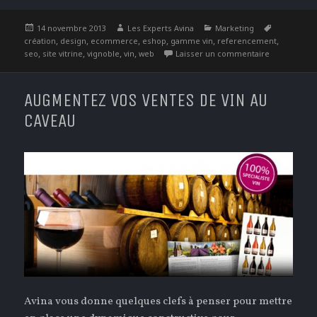
Publié
Auteur
Catégories
Étiquettes
14 novembre 2013
Les Experts Avina
Marketing
le
,
,
,
,
,
,
création
design
ecommerce
eshop
gamme vin
referencement
,
,
,
,
sur Site Vitr
seo
site vitrine
vignoble
vin
web
Laisser un commentaire
AUGMENTEZ VOS VENTES DE VIN AU
CAVEAU
Avina vous donne quelques clefs à penser pour mettre