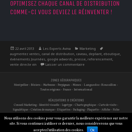
OPTIMISEZ CHAQUE CANAL DE DISTRIBUTION
COMME-CI VOUS DEVIEZ LE RÉINVENTER !
Publié
Auteur
Catégories
Étiquettes
22 avril 2013
Les Experts Avina
Marketing
le
,
,
,
,
,
augmentez ventes
canal de distribution
caveau
depliant
eboutique
,
,
,
,
évènements Journées
google adwords
presse
referencement
sur Augmentez vos ventes de
vente directe vin
Laisser un commentaire
ZONES GÉOGRAPHIQUES
-
–
-
–
- Languedoc-Roussillon -
Montpellier
Béziers
Narbonne
Perpignan
Nimes
Toutes régions -
- International
France
RÉALISATIONS & CRÉATIONS
-
-
-
-
-
Conseil Marketing
Identité visuelle
Logotype
Charte graphique
Carte de visite
-
-
-
-
-
-
Signalétique
Création de marque
Etiquettes
Packaging
Plaquette
Affiche
Fiche
-
-
-
-
-
-
technique
Site internet
Traduction
Audit de site
Référencement
Photographie
Nous utilisons des cookies pour vous garantir la meilleure expérience sur notre
-
Réseaux sociaux
E-commerce
site. Si vous continuez à utiliser ce dernier, nous considérerons que vous
© Avina Conseil
acceptez l'utilisation des cookies.
Ok