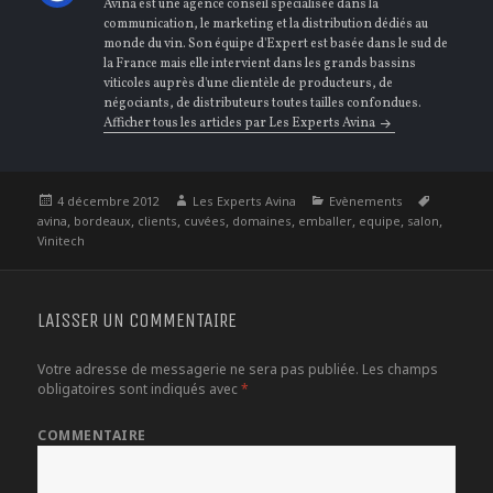
Avina est une agence conseil spécialisée dans la
communication, le marketing et la distribution dédiés au
monde du vin. Son équipe d'Expert est basée dans le sud de
la France mais elle intervient dans les grands bassins
viticoles auprès d'une clientèle de producteurs, de
négociants, de distributeurs toutes tailles confondues.
Afficher tous les articles par Les Experts Avina
Publié
Auteur
Catégories
Étiquette
4 décembre 2012
Les Experts Avina
Evènements
le
,
,
,
,
,
,
,
,
avina
bordeaux
clients
cuvées
domaines
emballer
equipe
salon
Vinitech
LAISSER UN COMMENTAIRE
Votre adresse de messagerie ne sera pas publiée.
Les champs
obligatoires sont indiqués avec
*
COMMENTAIRE