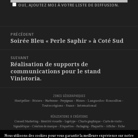
OUI, AJOUTEZ MOI À VOTRE LISTE DE DIFFUSION.
NAVIGATION
PRÉCÉDENT
DE
Soirée Bleu « Perle Saphir » à Coté Sud
Article
L'ARTICLE
précédent :
SUIVANT
Réalisation de supports de
Article
communications pour le stand
suivant :
Vinistoria.
ZONES GÉOGRAPHIQUES
-
–
-
–
- Languedoc-Roussillon -
Montpellier
Béziers
Narbonne
Perpignan
Nimes
Toutes régions -
- International
France
RÉALISATIONS & CRÉATIONS
-
-
-
-
-
Conseil Marketing
Identité visuelle
Logotype
Charte graphique
Carte de visite
-
-
-
-
-
-
Signalétique
Création de marque
Etiquettes
Packaging
Plaquette
Affiche
Fiche
-
-
-
-
-
-
technique
Site internet
Traduction
Audit de site
Référencement
Photographie
Nous utilisons des cookies pour vous garantir la meilleure expérience sur notre
-
Réseaux sociaux
E-commerce