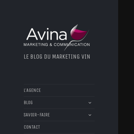
LE BLOG DU MARKETING VIN
L’AGENCE
ouvrir
BLOG
le
ouvrir
sous-
SAVOIR-FAIRE
le
menu
sous-
CONTACT
menu