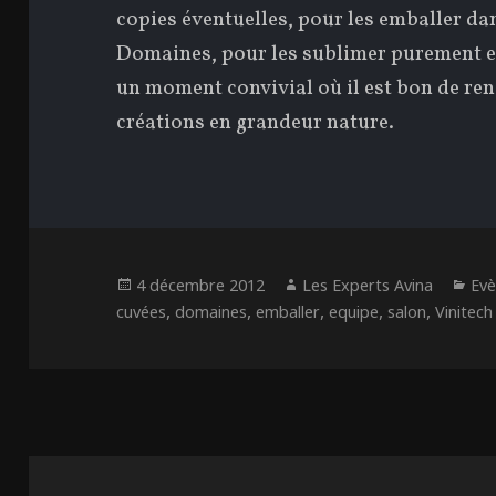
copies éventuelles, pour les emballer da
Domaines, pour les sublimer purement et
un moment convivial où il est bon de renc
créations en grandeur nature.
Publié
Auteur
Ca
4 décembre 2012
Les Experts Avina
Ev
le
,
,
,
,
,
cuvées
domaines
emballer
equipe
salon
Vinitech