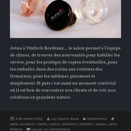
Avina à Vinitech Bordeaux… le salon permet à l’équipe
de chiner, de trouver des nouveautés pour habiller les
cuvées, pour les protéger de copies éventuelles, pour
les emballer dans des écrins aux couleurs des
Domaines, pour les sublimer purement et
simplement. Et puis c’est aussi un moment convivial
où il est bon de rencontrer nos clients et de voir nos
créations en grandeur nature.
Publié
Auteur
Catégories
Étiquette
4 décembre 2012
Les Experts Avina
Evènements
le
,
,
,
,
,
,
,
,
avina
bordeaux
clients
cuvées
domaines
emballer
equipe
salon
sur Avina à Vinitech Bordeaux…
Vinitech
Laisser un commentaire