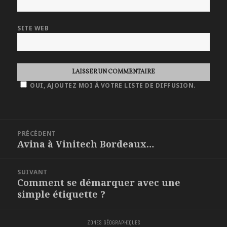
SITE WEB
OUI, AJOUTEZ MOI À VOTRE LISTE DE DIFFUSION.
NAVIGATION
PRÉCÉDENT
DE
Avina à Vinitech Bordeaux…
Article
L'ARTICLE
précédent :
SUIVANT
Comment se démarquer avec une
Article
simple étiquette ?
suivant :
ZONES GÉOGRAPHIQUES