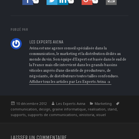
PUBLIÉ PAR
LES EXPERTS AVINA
Avina est une agence conseil spécialisée dans la
communication, le marketing et la distribution dédiés au
monde du vin. Son équipe d'Expert est basée dans le sud de
la France mais elle intervient dans les grands bassins
viticoles auprès d'une clientèle de producteurs, de
négociants, de distributeurs toutes tailles confondues.
Afficher tous les articles par Les Experts Avina
Publié
Auteur
Catégories
Étiquettes
10 décembre 2012
Les Experts Avina
Marketing
le
,
,
,
,
,
communication
design
graine informatique
realisation
stand
,
,
,
supports
supports de communications
vinistoria
visuel
LAISSER UN COMMENTAIRE