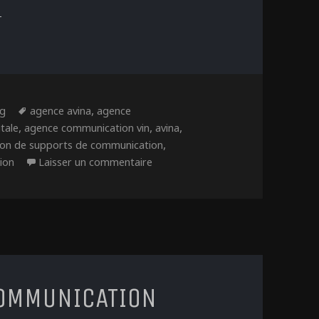
UPPORTS DE COMMUNICATION : DEUX M
ies
Étiquettes
,
ng
agence avina
agence
,
,
,
tale
agence communication vin
avina
,
ion de supports de communication
sur Supports de communication : de
ion
Laisser un commentaire
 COMMUNICATION