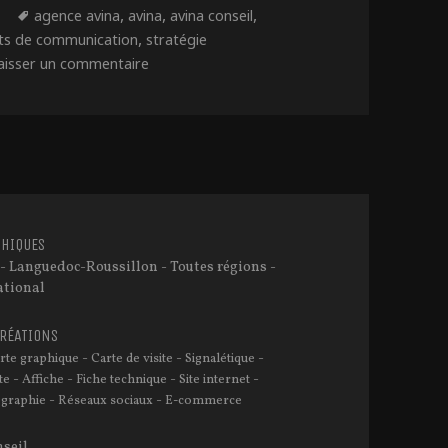
es
Étiquettes
,
,
,
g
agence avina
avina
avina conseil
,
rts de communication
stratégie
sur Juin : Le mois de la communication chez 
aisser un commentaire
HIQUES
- Languedoc-Roussillon - Toutes régions -
ational
CRÉATIONS
-
-
-
rte graphique
Carte de visite
Signalétique
-
-
-
-
te
Affiche
Fiche technique
Site internet
-
-
graphie
Réseaux sociaux
E-commerce
seil