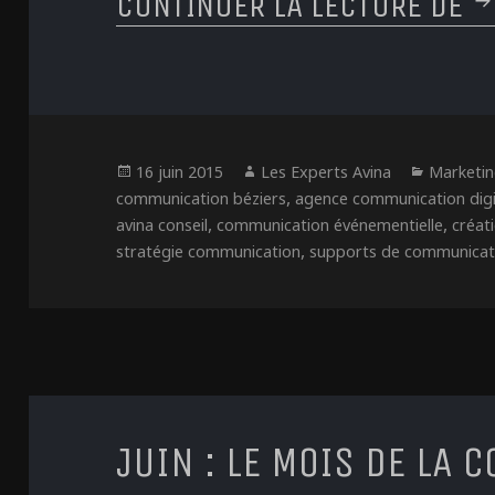
CONTINUER LA LECTURE DE
S
Publié
Auteur
Catégor
16 juin 2015
Les Experts Avina
Marketi
le
,
communication béziers
agence communication digi
,
,
avina conseil
communication événementielle
créat
,
stratégie communication
supports de communicat
JUIN : LE MOIS DE LA