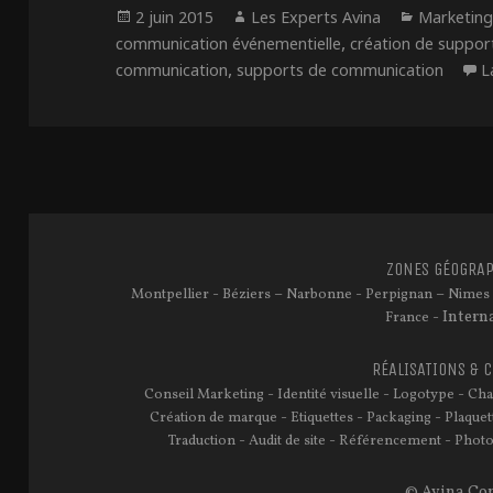
Publié
Auteur
Catégori
2 juin 2015
Les Experts Avina
Marketin
le
,
communication événementielle
création de suppo
,
communication
supports de communication
L
ZONES GÉOGRAP
-
–
-
–
Montpellier
Béziers
Narbonne
Perpignan
Nimes
- Intern
France
RÉALISATIONS & 
-
-
-
Conseil Marketing
Identité visuelle
Logotype
Cha
-
-
-
Création de marque
Etiquettes
Packaging
Plaquet
-
-
-
Traduction
Audit de site
Référencement
Photo
© Avina Con