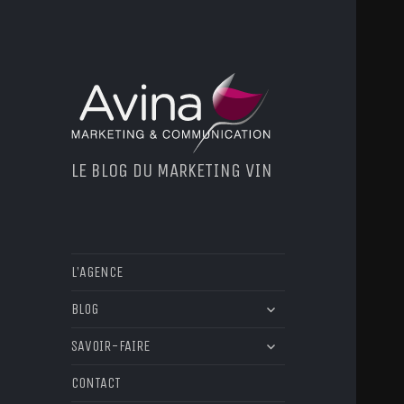
LE BLOG DU MARKETING VIN
L’AGENCE
ouvrir
BLOG
le
ouvrir
sous-
SAVOIR-FAIRE
le
menu
sous-
CONTACT
menu