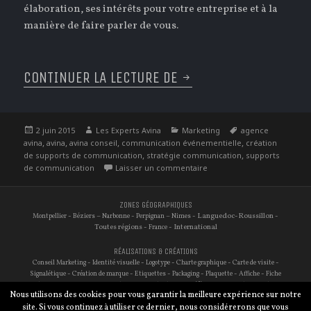
élaboration, ses intérêts pour votre entreprise et à la
manière de faire parler de vous.
CONTINUER LA LECTURE DE
JUIN : LE MOIS DE L
Publié
Auteur
Catégories
Étiquettes
2 juin 2015
Les Experts Avina
Marketing
agence
le
,
,
,
,
avina
avina
avina conseil
communication événementielle
création
,
,
de supports de communication
stratégie communication
supports
sur Juin : Le mois de la c
de communication
Laisser un commentaire
ZONES GÉOGRAPHIQUES
-
–
-
–
- Languedoc-Roussillon -
Montpellier
Béziers
Narbonne
Perpignan
Nimes
Toutes régions -
- International
France
RÉALISATIONS & CRÉATIONS
-
-
-
-
-
Conseil Marketing
Identité visuelle
Logotype
Charte graphique
Carte de visite
-
-
-
-
-
-
Signalétique
Création de marque
Etiquettes
Packaging
Plaquette
Affiche
Fiche
-
-
-
-
-
-
technique
Site internet
Traduction
Audit de site
Référencement
Photographie
Nous utilisons des cookies pour vous garantir la meilleure expérience sur notre
-
Réseaux sociaux
E-commerce
site. Si vous continuez à utiliser ce dernier, nous considérerons que vous