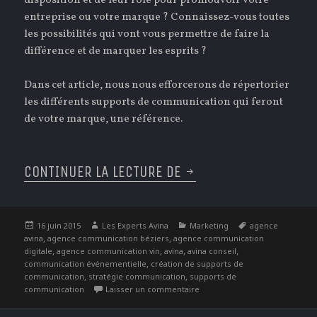
disposition et de leur rôle pour promouvoir votre
entreprise ou votre marque ? Connaissez-vous toutes
les possibilités qui vont vous permettre de faire la
différence et de marquer les esprits ?
Dans cet article, nous nous efforcerons de répertorier
les différents supports de communication qui feront
de votre marque, une référence.
CONTINUER LA LECTURE DE
SUPPORTS DE COMMUNI
Publié
Auteur
Catégories
Étiquettes
16 juin 2015
Les Experts Avina
Marketing
agence
le
,
,
avina
agence communication béziers
agence communication
,
,
,
,
digitale
agence communication vin
avina
avina conseil
,
communication événementielle
création de supports de
,
,
communication
stratégie communication
supports de
sur Supports de communication
communication
Laisser un commentaire