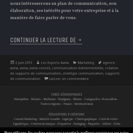
nous intéresserons au plan de communication, son
élaboration, ses intérêts pour votre entreprise et à la
manière de faire parler de vous.
CONTINUER LA LECTURE DE
JUIN : LE MOIS DE L
Publié
Auteur
Catégories
Étiquettes
2 juin 2015
Les Experts Avina
Marketing
agence
le
,
,
,
,
avina
avina
avina conseil
communication événementielle
création
,
,
de supports de communication
stratégie communication
supports
sur Juin : Le mois de la c
de communication
Laisser un commentaire
ZONES GÉOGRAPHIQUES
-
–
-
–
- Languedoc-Roussillon -
Montpellier
Béziers
Narbonne
Perpignan
Nimes
Toutes régions -
- International
France
RÉALISATIONS & CRÉATIONS
-
-
-
-
-
Conseil Marketing
Identité visuelle
Logotype
Charte graphique
Carte de visite
-
-
-
-
-
-
Signalétique
Création de marque
Etiquettes
Packaging
Plaquette
Affiche
Fiche
-
-
-
-
-
-
technique
Site internet
Traduction
Audit de site
Référencement
Photographie