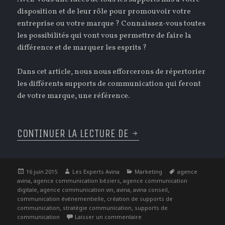
disposition et de leur rôle pour promouvoir votre
entreprise ou votre marque ? Connaissez-vous toutes
les possibilités qui vont vous permettre de faire la
différence et de marquer les esprits ?
Dans cet article, nous nous efforcerons de répertorier
les différents supports de communication qui feront
de votre marque, une référence.
CONTINUER LA LECTURE DE
SUPPORTS DE COMMUNI
Publié
Auteur
Catégories
Étiquettes
16 juin 2015
Les Experts Avina
Marketing
agence
le
,
,
avina
agence communication béziers
agence communication
,
,
,
,
digitale
agence communication vin
avina
avina conseil
,
communication événementielle
création de supports de
,
,
communication
stratégie communication
supports de
sur Supports de communication
communication
Laisser un commentaire