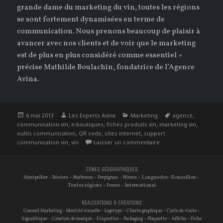
grande dame du marketing du vin, toutes les régions
se sont fortement dynamisées en terme de
communication. Nous prenons beaucoup de plaisir à
avancer avec nos clients et de voir que le marketing
est de plus en plus considéré comme essentiel »
précise Mathilde Boulachin, fondatrice de l’Agence
Avina.
Publié
Auteur
Catégories
Étiquettes
,
6 mai 2013
Les Experts Avina
Marketing
agence
le
,
,
,
,
communication vin
e-boutiques
fiches produits vin
marketing vin
,
,
,
outils communication
QR code
sites internet
support
,
sur Le marketing et la
communication vin
vin
Laisser un commentaire
ZONES GÉOGRAPHIQUES
-
–
-
–
- Languedoc-Roussillon -
Montpellier
Béziers
Narbonne
Perpignan
Nimes
Toutes régions -
- International
France
RÉALISATIONS & CRÉATIONS
-
-
-
-
-
Conseil Marketing
Identité visuelle
Logotype
Charte graphique
Carte de visite
-
-
-
-
-
-
Signalétique
Création de marque
Etiquettes
Packaging
Plaquette
Affiche
Fiche