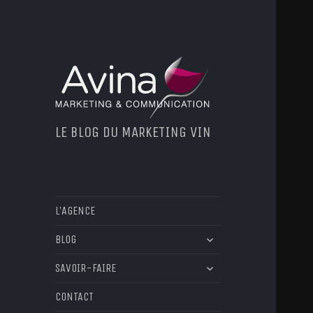
LE BLOG DU MARKETING VIN
L’AGENCE
ouvrir
BLOG
le
ouvrir
sous-
SAVOIR-FAIRE
le
menu
sous-
CONTACT
menu