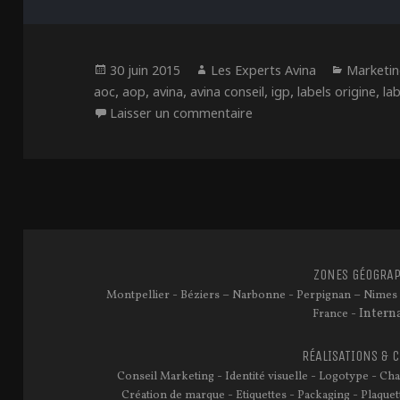
Publié
Auteur
Catégor
30 juin 2015
Les Experts Avina
Marketi
le
,
,
,
,
,
,
aoc
aop
avina
avina conseil
igp
labels origine
la
sur Comment reconnaître l
Laisser un commentaire
ZONES GÉOGRAP
-
–
-
–
Montpellier
Béziers
Narbonne
Perpignan
Nimes
- Intern
France
RÉALISATIONS & 
-
-
-
Conseil Marketing
Identité visuelle
Logotype
Cha
-
-
-
Création de marque
Etiquettes
Packaging
Plaquet