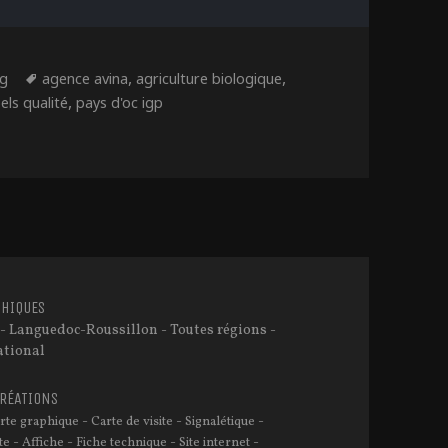
ies
Étiquettes
,
,
ng
agence avina
agriculture biologique
,
bels qualité
pays d'oc igp
es signes officiels de la qualité et de l’origine d’un vin ?
HIQUES
- Languedoc-Roussillon - Toutes régions -
ational
CRÉATIONS
-
-
-
rte graphique
Carte de visite
Signalétique
-
-
-
-
te
Affiche
Fiche technique
Site internet