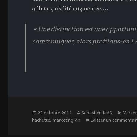
ailleurs, réalité augmentée….
« Une distinction est une opportun
communiquer, alors profitons-en ! »
Publié
Auteur
Catég
22 octobre 2014
Sebastien MAS
Market
le
,
hachette
marketing vin
Laisser un commentai