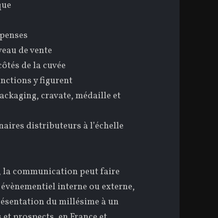
que
mpenses
veau de vente
ôtés de la cuvée
tinctions y figurent
ackaging, cravate, médaille et
naires distributeurs à l’échelle
, la communication peut faire
 : évènementiel interne ou externe,
résentation du millésime à un
s et prospects, en France et