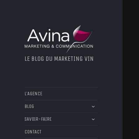
LE BLOG DU MARKETING VIN
L’AGENCE
ouvrir
BLOG
le
ouvrir
sous-
SAVOIR-FAIRE
le
menu
sous-
CONTACT
menu