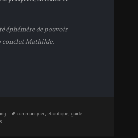
ité éphémère de pouvoir
 conclut Mathilde.
ories
Étiquettes
,
,
ing
communiquer
eboutique
guide
sur Une distinction : un beau sujet de communication
re