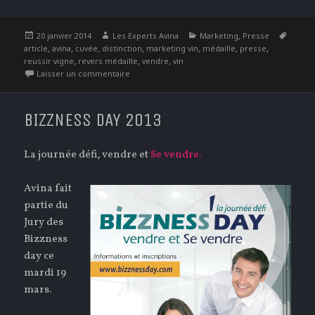
Publié
Auteur
Catégories
,
Étique
20 janvier 2014
Les Experts Avina
Marketing
Presse
le
,
,
,
,
,
,
,
article
avina
cuvée
distinction
marketing vin
médaille
presse
,
,
,
reussir vigne
revers médaille
vendre
vin
sur Tous les revers de la médaille – Reussir Vign
Laisser un commentaire
BIZZNESS DAY 2013
La journée défi, vendre et
Se vendre.
Avina fait
partie du
Jury des
Bizzness
day ce
mardi 19
mars.