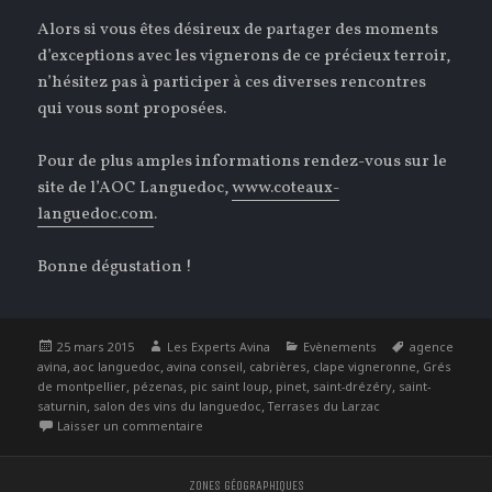
Alors si vous êtes désireux de partager des moments
d’exceptions avec les vignerons de ce précieux terroir,
n’hésitez pas à participer à ces diverses rencontres
qui vous sont proposées.
Pour de plus amples informations rendez-vous sur le
site de l’AOC Languedoc,
www.coteaux-
languedoc.com
.
Bonne dégustation !
Publié
Auteur
Catégories
Étiquettes
25 mars 2015
Les Experts Avina
Evènements
agence
le
,
,
,
,
,
avina
aoc languedoc
avina conseil
cabrières
clape vigneronne
Grés
,
,
,
,
,
de montpellier
pézenas
pic saint loup
pinet
saint-drézéry
saint-
,
,
saturnin
salon des vins du languedoc
Terrases du Larzac
sur A vos agendas, l’AOC Languedoc fête ses 30 a
Laisser un commentaire
ZONES GÉOGRAPHIQUES