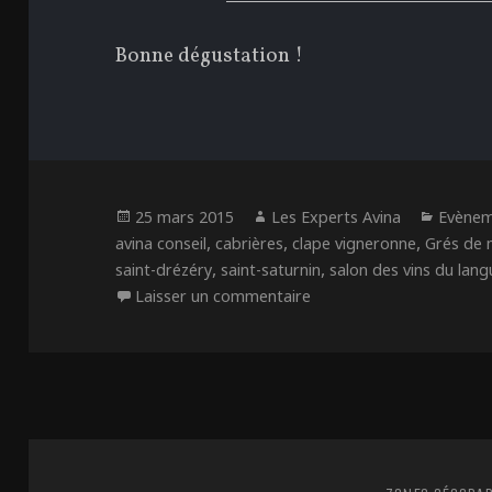
Bonne dégustation !
Publié
Auteur
Catégo
25 mars 2015
Les Experts Avina
Evènem
le
,
,
,
avina conseil
cabrières
clape vigneronne
Grés de 
,
,
saint-drézéry
saint-saturnin
salon des vins du lan
sur A vos agendas, l’AOC
Laisser un commentaire