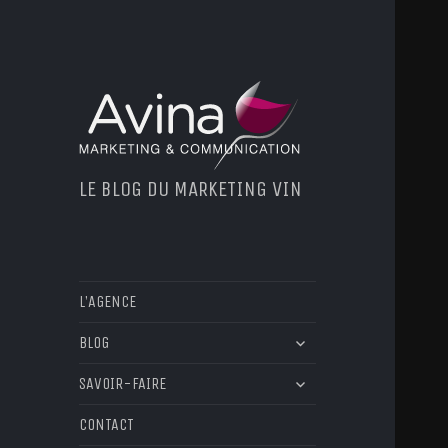
LE BLOG DU MARKETING VIN
L’AGENCE
ouvrir
BLOG
le
ouvrir
sous-
SAVOIR-FAIRE
le
menu
sous-
CONTACT
menu