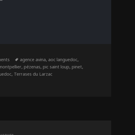
ries
Étiquettes
,
,
ents
agence avina
aoc languedoc
,
,
,
,
montpellier
pézenas
pic saint loup
pinet
,
guedoc
Terrases du Larzac
 Languedoc fête ses 30 ans !