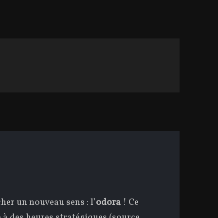
her un nouveau sens : l’
odora
! Ce
 à des heures stratégiques (source