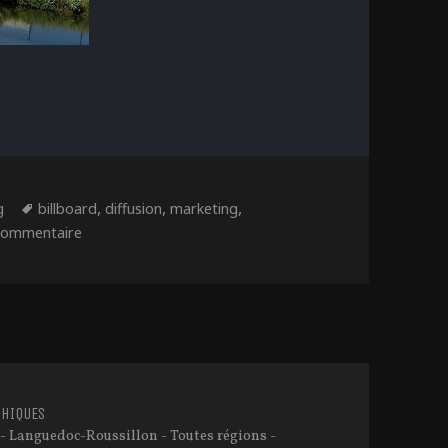
ies
Étiquettes
,
,
,
g
billboard
diffusion
marketing
sur Marketing alternatif
 commentaire
HIQUES
- Languedoc-Roussillon - Toutes régions -