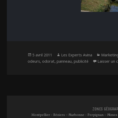
Publié
Auteur
Catégor
5 avril 2011
Les Experts Avina
Marketin
le
,
,
,
odeurs
odorat
panneau
publicité
Laisser un
ZONES GÉOGRAP
-
–
-
–
Montpellier
Béziers
Narbonne
Perpignan
Nimes