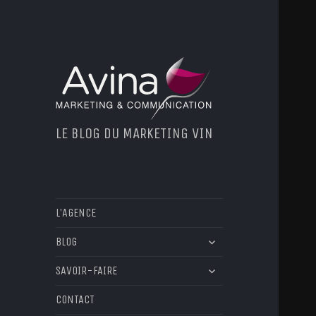
LE BLOG DU MARKETING VIN
L’AGENCE
ouvrir
BLOG
le
ouvrir
sous-
SAVOIR-FAIRE
le
menu
sous-
CONTACT
menu