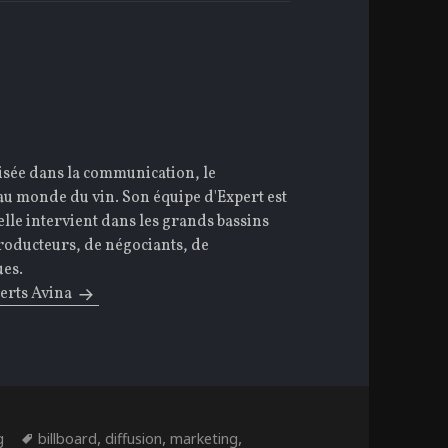
lisée dans la communication, le
 au monde du vin. Son équipe d'Expert est
elle intervient dans les grands bassins
producteurs, de négociants, de
ues.
perts Avina
ies
Étiquettes
,
,
,
g
billboard
diffusion
marketing