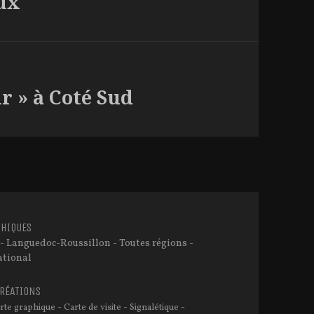
eux
r » à Coté Sud
HIQUES
- Languedoc-Roussillon - Toutes régions -
ational
CRÉATIONS
-
-
-
rte graphique
Carte de visite
Signalétique