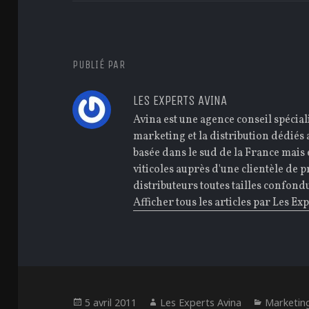
PUBLIÉ PAR
LES EXPERTS AVINA
Avina est une agence conseil spécia
marketing et la distribution dédiés
basée dans le sud de la France mais 
viticoles auprès d'une clientèle de 
distributeurs toutes tailles confond
Afficher tous les articles par Les Ex
Publié
Auteur
Catégor
5 avril 2011
Les Experts Avina
Marketin