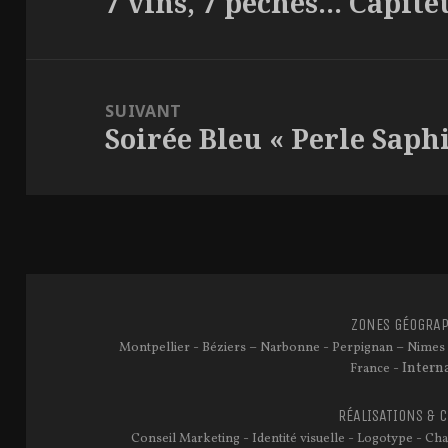
7 vins, 7 pêchés… Capit
Article
L'ARTICLE
précédent :
SUIVANT
Soirée Bleu « Perle Saphi
Article
suivant :
ZONES GÉOGRAP
-
–
-
–
Montpellier
Béziers
Narbonne
Perpignan
Nimes
- Intern
France
RÉALISATIONS & 
-
-
-
Conseil Marketing
Identité visuelle
Logotype
Cha