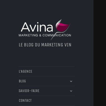
LE BLOG DU MARKETING VIN
L’AGENCE
ouvrir
BLOG
le
ouvrir
sous-
SAVOIR-FAIRE
le
menu
sous-
CONTACT
menu